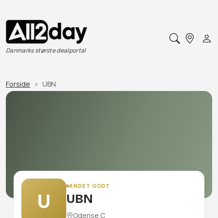
Danmarks største dealportal
Forside
UBN
ANDET GODT
U
UBN
Odense C