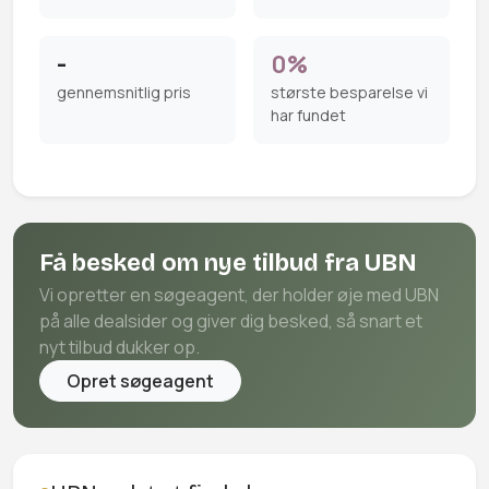
-
0%
gennemsnitlig pris
største besparelse vi
har fundet
Få besked om nye tilbud fra UBN
Vi opretter en søgeagent, der holder øje med UBN
på alle dealsider og giver dig besked, så snart et
nyt tilbud dukker op.
Opret søgeagent