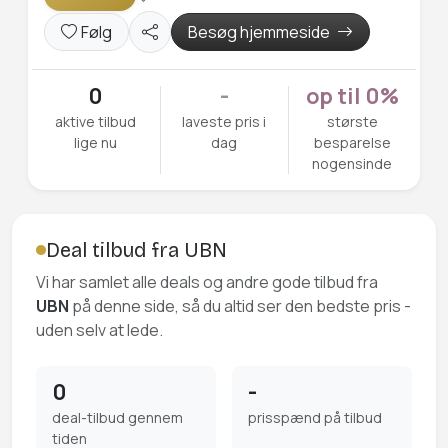
Følg
Besøg hjemmeside
0
-
op til 0%
aktive tilbud
laveste pris i
største
lige nu
dag
besparelse
nogensinde
Deal tilbud fra UBN
Vi har samlet alle deals og andre gode tilbud fra
UBN
på denne side, så du altid ser den bedste pris -
uden selv at lede.
0
-
deal-tilbud gennem
prisspænd på tilbud
tiden