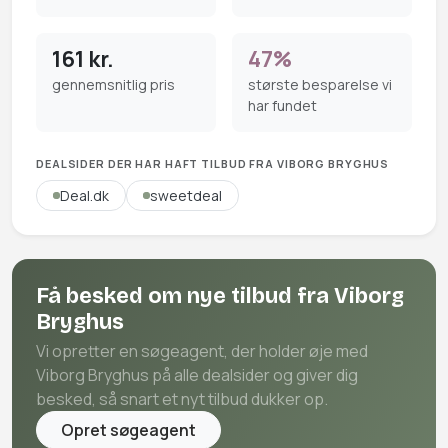
161 kr.
47%
gennemsnitlig pris
største besparelse vi
har fundet
DEALSIDER DER HAR HAFT TILBUD FRA VIBORG BRYGHUS
Deal.dk
sweetdeal
Få besked om nye tilbud fra Viborg
Bryghus
Vi opretter en søgeagent, der holder øje med
Viborg Bryghus på alle dealsider og giver dig
besked, så snart et nyt tilbud dukker op.
Opret søgeagent