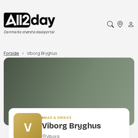
Danmarks største dealportal
Forside
Viborg Bryghus
MAD & DRIKKE
V
Viborg Bryghus
Viborg