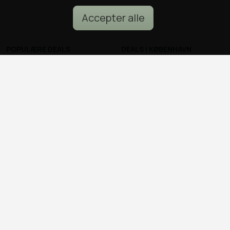
Accepter alle
POPULÆRE DEALS
DEALS I KØBENHAVN
Spa deals
Alle deals i København
Deals på ophold
Sushi deals i København
Rejse deals
Mad deals i København
Marienlyst Strandhotel deal
Brunch deals i København
Falkenberg Strandbad deal
Massage deals i
Deals i Aarhus
København
Deals i Aalborg
Frisør deals i København
Deals i Nordsjælland
Deals i Malmø
© all2day.dk 2026
Kontakt os
Forfattere
Cookies & persondata