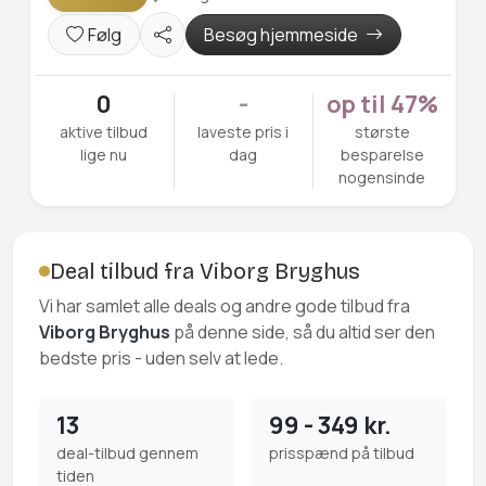
Følg
Besøg hjemmeside
0
-
op til 47%
aktive tilbud
laveste pris i
største
lige nu
dag
besparelse
nogensinde
Deal tilbud fra Viborg Bryghus
Vi har samlet alle deals og andre gode tilbud fra
Viborg Bryghus
på denne side, så du altid ser den
bedste pris - uden selv at lede.
13
99 - 349 kr.
deal-tilbud gennem
prisspænd på tilbud
tiden