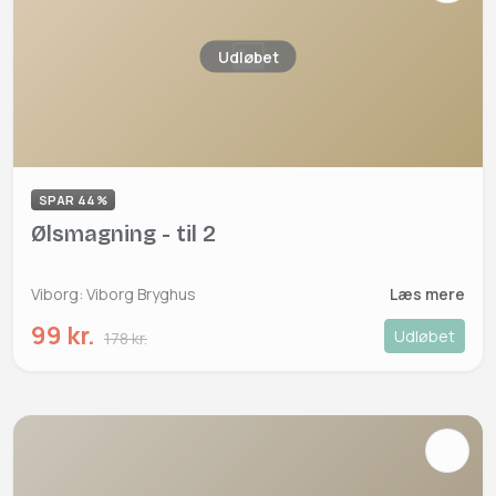
Udløbet
SPAR 44%
Ølsmagning - til 2
Viborg: Viborg Bryghus
Læs mere
99 kr.
Udløbet
178 kr.