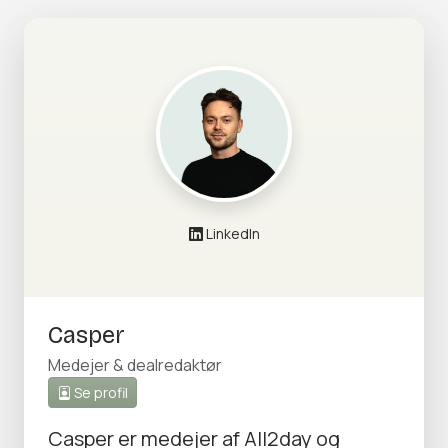
LinkedIn
Casper
Medejer & dealredaktør
Se profil
Casper er medejer af All2day og