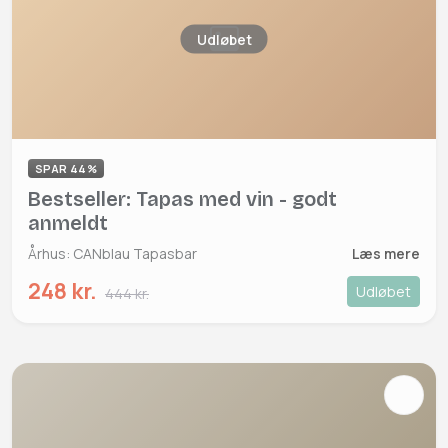
Udløbet
SPAR 44%
Bestseller: Tapas med vin - godt
anmeldt
Århus: CANblau Tapasbar
Læs mere
248 kr.
Udløbet
444 kr.