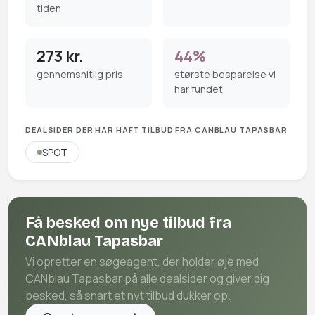
tiden
273 kr.
44%
gennemsnitlig pris
største besparelse vi
har fundet
DEALSIDER DER HAR HAFT TILBUD FRA CANBLAU TAPASBAR
SPOT
Få besked om nye tilbud fra
CANblau Tapasbar
Vi opretter en søgeagent, der holder øje med
CANblau Tapasbar på alle dealsider og giver dig
besked, så snart et nyt tilbud dukker op.