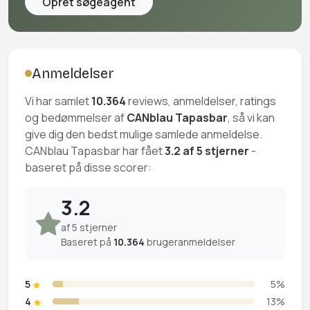
Opret søgeagent
Anmeldelser
Vi har samlet
10.364
reviews, anmeldelser, ratings
og bedømmelser af
CANblau Tapasbar
, så vi kan
give dig den bedst mulige samlede anmeldelse.
CANblau Tapasbar har fået
3.2 af 5 stjerner
-
baseret på disse scorer:
3.2
af 5 stjerner
Baseret på
10.364
brugeranmeldelser
5
5%
4
13%