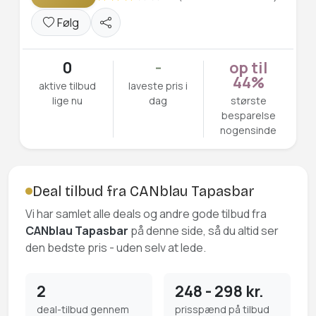
Følg
0
-
op til
44%
aktive tilbud
laveste pris i
lige nu
dag
største
besparelse
nogensinde
Deal tilbud fra CANblau Tapasbar
Vi har samlet alle deals og andre gode tilbud fra
CANblau Tapasbar
på denne side, så du altid ser
den bedste pris - uden selv at lede.
2
248 - 298 kr.
deal-tilbud gennem
prisspænd på tilbud