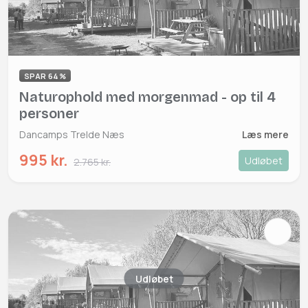
SPAR 64%
Naturophold med morgenmad - op til 4
personer
Dancamps Trelde Næs
Læs mere
995 kr.
Udløbet
2.765 kr.
Udløbet