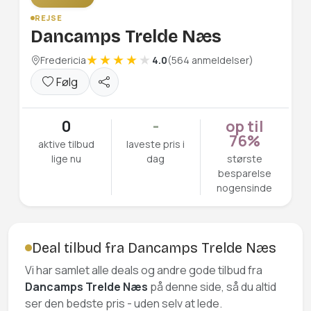
REJSE
Dancamps Trelde Næs
Fredericia
4.0
(564 anmeldelser)
Følg
0
-
op til
76%
aktive tilbud
laveste pris i
lige nu
dag
største
besparelse
nogensinde
Deal tilbud fra Dancamps Trelde Næs
Vi har samlet alle deals og andre gode tilbud fra
Dancamps Trelde Næs
på denne side, så du altid
ser den bedste pris - uden selv at lede.