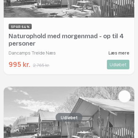
SPAR 64%
Naturophold med morgenmad - op til 4
personer
Dancamps Trelde Næs
Læs mere
995 kr.
Udløbet
2.765 kr.
Udløbet