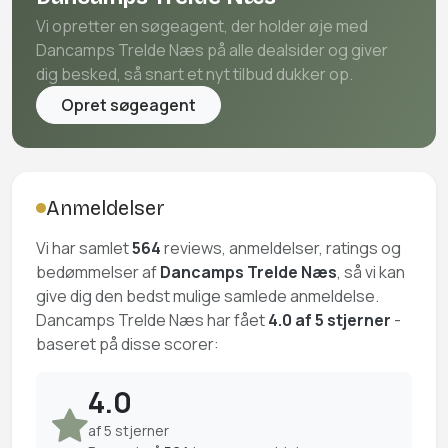
Vi opretter en søgeagent, der holder øje med
Dancamps Trelde Næs på alle dealsider og giver
dig besked, så snart et nyt tilbud dukker op.
Opret søgeagent
Anmeldelser
Vi har samlet
564
reviews, anmeldelser, ratings og
bedømmelser af
Dancamps Trelde Næs
, så vi kan
give dig den bedst mulige samlede anmeldelse.
Dancamps Trelde Næs har fået
4.0 af 5 stjerner
-
baseret på disse scorer:
4.0
af 5 stjerner