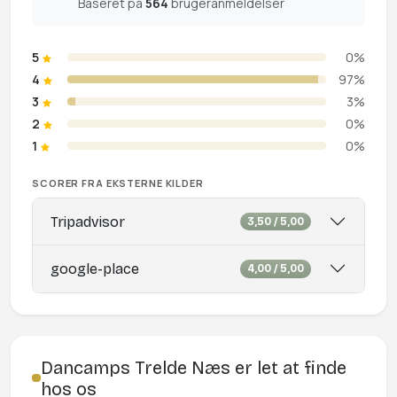
Baseret på
564
brugeranmeldelser
5
0%
4
97%
3
3%
2
0%
1
0%
SCORER FRA EKSTERNE KILDER
Tripadvisor
3,50 / 5,00
google-place
4,00 / 5,00
Dancamps Trelde Næs er let at finde
hos os