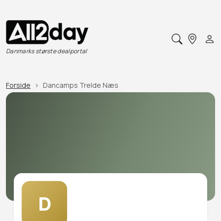
Danmarks største dealportal
Forside
Dancamps Trelde Næs
D