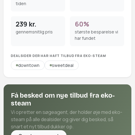
tiden
239 kr.
60%
gennemsnitlig pris
største besparelse vi
har fundet
DEALSIDER DER HAR HAFT TILBUD FRA EKO-STEAM
downtown
sweetdeal
Få besked om nye tilbud fra eko-
steam
Vi opretter en søgeagent, der holder øje med eko-
steam på alle dealsider og giver dig besked, så
snart et nyt tilbud dukker op.