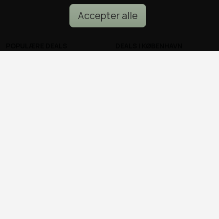
Accepter alle
POPULÆRE DEALS
DEALS I KØBENHAVN
Spa deals
Alle deals i København
Deals på ophold
Sushi deals i København
Rejse deals
Mad deals i København
Marienlyst Strandhotel deal
Brunch deals i København
Falkenberg Strandbad deal
Massage deals i
Deals i Aarhus
København
Deals i Aalborg
Frisør deals i København
Deals i Nordsjælland
Deals i Malmø
© all2day.dk 2026
Kontakt os
Forfattere
Cookies & persondata