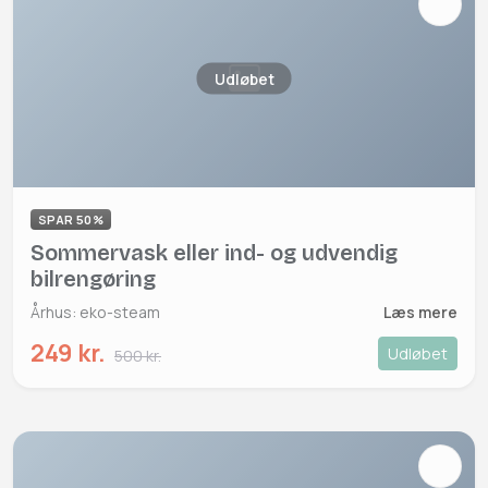
Udløbet
SPAR 50%
Sommervask eller ind- og udvendig
bilrengøring
Århus: eko-steam
Læs mere
249 kr.
Udløbet
500 kr.