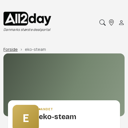
Danmarks største dealportal
Forside
eko-steam
ANDET
E
eko-steam