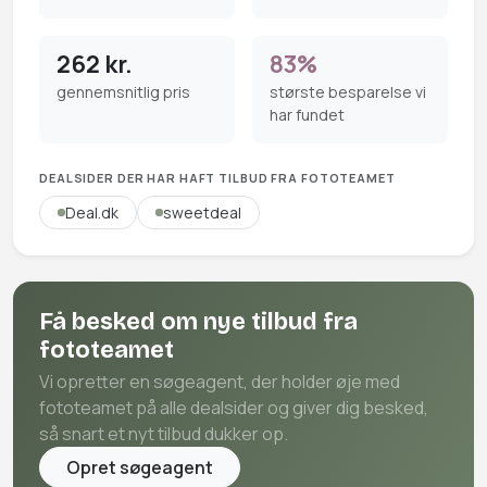
262 kr.
83%
gennemsnitlig pris
største besparelse vi
har fundet
DEALSIDER DER HAR HAFT TILBUD FRA FOTOTEAMET
Deal.dk
sweetdeal
Få besked om nye tilbud fra
fototeamet
Vi opretter en søgeagent, der holder øje med
fototeamet på alle dealsider og giver dig besked,
så snart et nyt tilbud dukker op.
Opret søgeagent