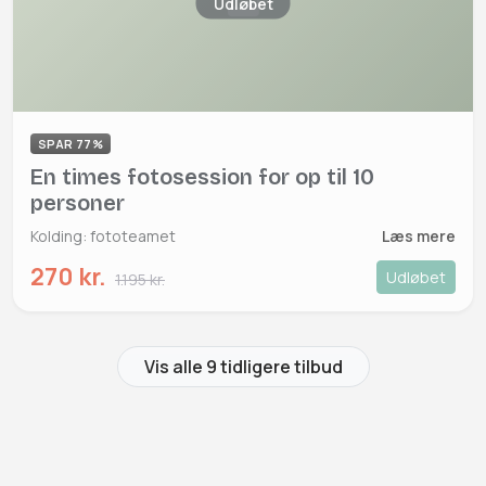
Udløbet
SPAR 77%
En times fotosession for op til 10
personer
Kolding: fototeamet
Læs mere
270 kr.
Udløbet
1.195 kr.
Vis alle 9 tidligere tilbud