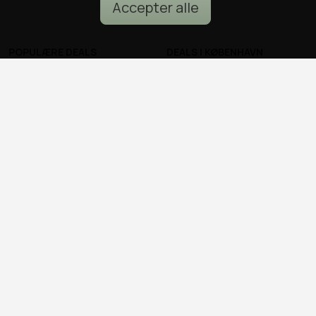
Accepter alle
POPULÆRE DEALS
DEALS I KØBENHAVN
Spa deals
Alle deals i København
Deals på ophold
Sushi deals i København
Rejse deals
Mad deals i København
Marienlyst Strandhotel deal
Brunch deals i København
Falkenberg Strandbad deal
Massage deals i
Deals i Aarhus
København
Deals i Aalborg
Frisør deals i København
Deals i Nordsjælland
Deals i Malmø
© all2day.dk 2026
Kontakt os
Forfattere
Cookies & persondata
Ansvarsfraskrivelse