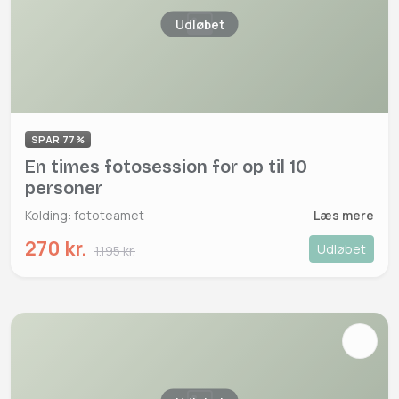
Udløbet
SPAR 77%
En times fotosession for op til 10
personer
Kolding: fototeamet
Læs mere
270 kr.
Udløbet
1.195 kr.