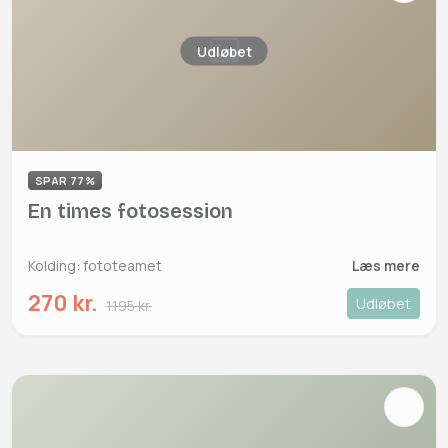
Udløbet
SPAR 77%
En times fotosession
Kolding: fototeamet
Læs mere
270 kr.
Udløbet
1.195 kr.