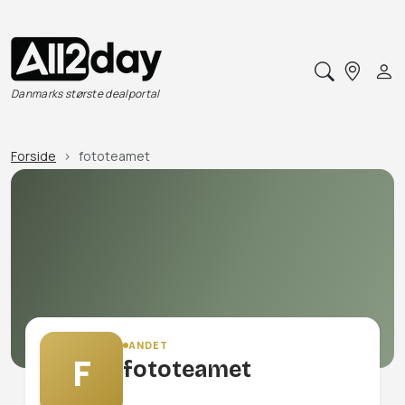
Danmarks største dealportal
Forside
fototeamet
ANDET
F
fototeamet