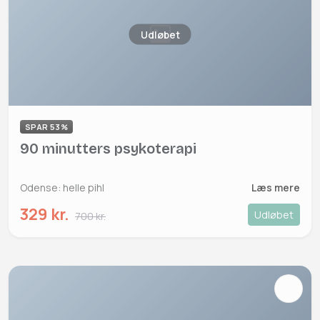
Udløbet
SPAR 53%
90 minutters psykoterapi
Odense: helle pihl
Læs mere
329 kr.
Udløbet
700 kr.