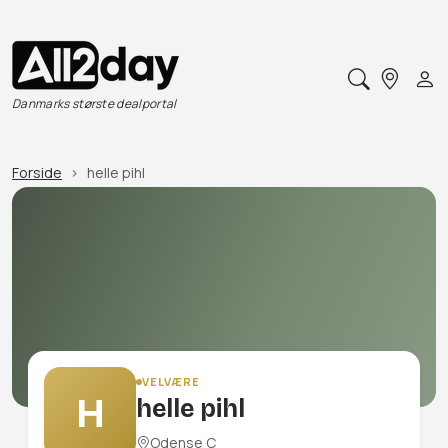
Danmarks største dealportal
Forside
helle pihl
VELVÆRE
H
helle pihl
Odense C