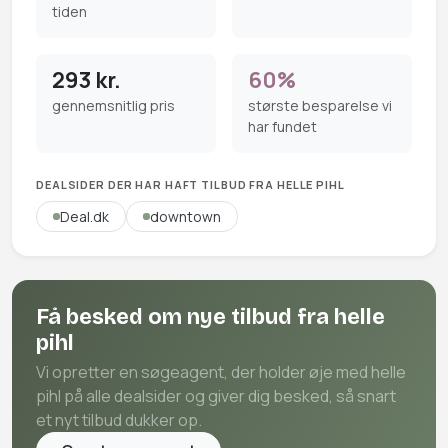
tiden
293 kr.
60%
gennemsnitlig pris
største besparelse vi
har fundet
DEALSIDER DER HAR HAFT TILBUD FRA HELLE PIHL
Deal.dk
downtown
Få besked om nye tilbud fra helle
pihl
Vi opretter en søgeagent, der holder øje med helle
pihl på alle dealsider og giver dig besked, så snart
et nyt tilbud dukker op.