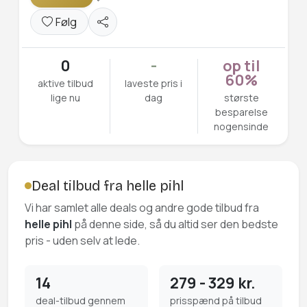
Følg
0
-
op til
60%
aktive tilbud
laveste pris i
lige nu
dag
største
besparelse
nogensinde
Deal tilbud fra helle pihl
Vi har samlet alle deals og andre gode tilbud fra
helle pihl
på denne side, så du altid ser den bedste
pris - uden selv at lede.
14
279 - 329 kr.
deal-tilbud gennem
prisspænd på tilbud