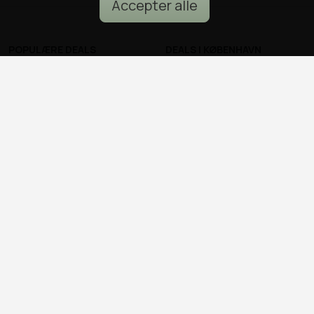
Accepter alle
POPULÆRE DEALS
DEALS I KØBENHAVN
Spa deals
Alle deals i København
Deals på ophold
Sushi deals i København
Rejse deals
Mad deals i København
Marienlyst Strandhotel deal
Brunch deals i København
Falkenberg Strandbad deal
Massage deals i
Deals i Aarhus
København
Deals i Aalborg
Frisør deals i København
Deals i Nordsjælland
Deals i Malmø
© all2day.dk 2026
Kontakt os
Forfattere
Cookies & persondata
Ansvarsfraskrivelse