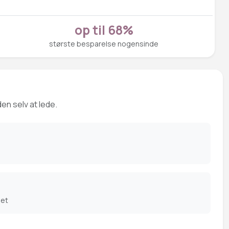
op til 68%
største besparelse nogensinde
en selv at lede.
det