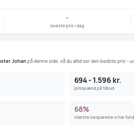
-
laveste pris i dag
äster Johan
på denne side, så du altid ser den bedste pris - ud
694 - 1.596 kr.
prisspænd på tilbud
68%
største besparelse vi har fun