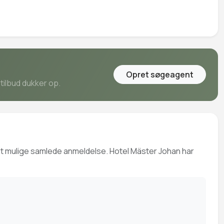
Opret søgeagent
tilbud dukker op.
dst mulige samlede anmeldelse. Hotel Mäster Johan har