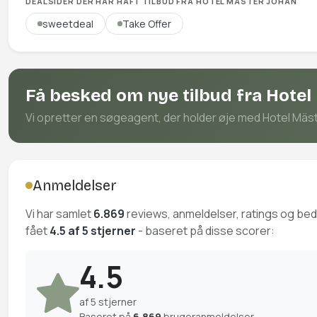
DEALSIDER DER HAR HAFT TILBUD FRA HOTEL MÄSTER JOHAN
sweetdeal
Take Offer
Få besked om nye tilbud fra Hotel
Vi opretter en søgeagent, der holder øje med Hotel Mäster
Anmeldelser
Vi har samlet
6.869
reviews, anmeldelser, ratings og b
fået
4.5 af 5 stjerner
- baseret på disse scorer:
4.5
af 5 stjerner
Baseret på
6.869
brugeranmeldelser