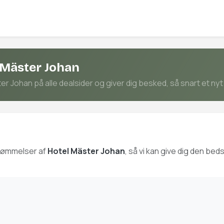
 Mäster Johan
 Johan på alle dealsider og giver dig besked, så snart et nyt 
edømmelser af
Hotel Mäster Johan
, så vi kan give dig den be