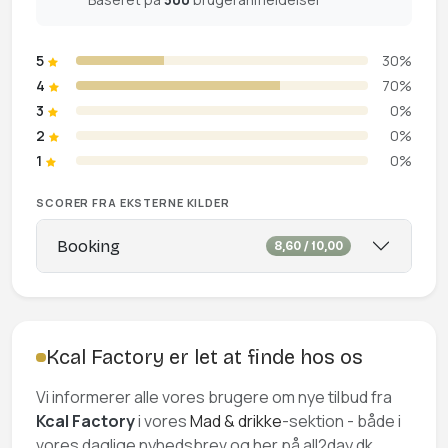
5
30%
4
70%
3
0%
2
0%
1
0%
SCORER FRA EKSTERNE KILDER
Booking
8,60 / 10,00
Kcal Factory er let at finde hos os
Vi informerer alle vores brugere om nye tilbud fra
Kcal Factory
i vores
Mad & drikke
-sektion - både i
vores daglige nyhedsbrev og her på all2day.dk.