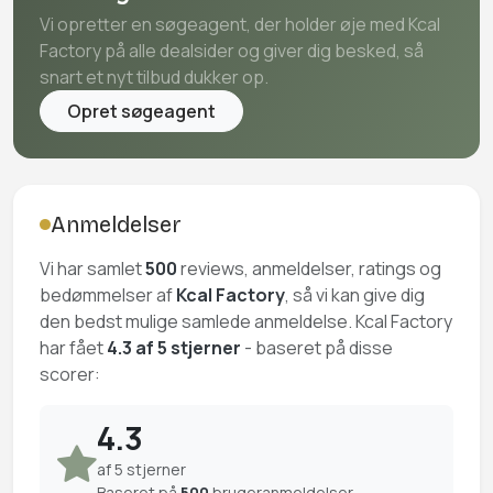
Vi opretter en søgeagent, der holder øje med Kcal
Factory på alle dealsider og giver dig besked, så
snart et nyt tilbud dukker op.
Opret søgeagent
Anmeldelser
Vi har samlet
500
reviews, anmeldelser, ratings og
bedømmelser af
Kcal Factory
, så vi kan give dig
den bedst mulige samlede anmeldelse. Kcal Factory
har fået
4.3 af 5 stjerner
- baseret på disse
scorer:
4.3
af 5 stjerner
Baseret på
500
brugeranmeldelser