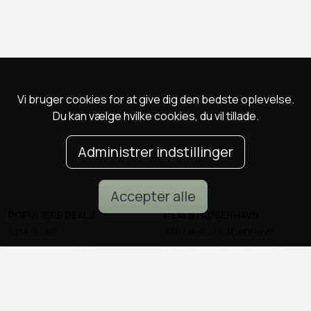
Vi bruger cookies for at give dig den bedste oplevelse.
Du kan vælge hvilke cookies, du vil tillade.
Administrer indstillinger
Accepter alle
POPULÆRE DEALS
DEALS I KØBENHAVN
Spa deals
Alle deals i København
Deals på ophold
Sushi deals i København
Rejse deals
Mad deals i København
Marienlyst Strandhotel deal
Brunch deals i København
Falkenberg Strandbad deal
Massage deals i