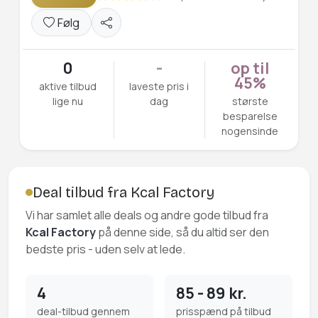
Følg
0
-
op til
45%
aktive tilbud
laveste pris i
lige nu
dag
største
besparelse
nogensinde
Deal tilbud fra Kcal Factory
Vi har samlet alle deals og andre gode tilbud fra
Kcal Factory
på denne side, så du altid ser den
bedste pris - uden selv at lede.
4
85 - 89 kr.
deal-tilbud gennem
prisspænd på tilbud