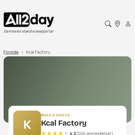
Danmarks største dealportal
Forside
Kcal Factory
MAD & DRIKKE
K
Kcal Factory
4.3
(500 anmeldelser)