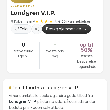
MAD & DRIKKE
Lundgren V.I.P.
København V
4.0
(47 anmeldelser)
Følg
Besøg hjemmeside
0
-
op til
50%
aktive tilbud
laveste pris i
lige nu
dag
største
besparelse
nogensinde
Deal tilbud fra Lundgren V.I.P.
Vi har samlet alle deals og andre gode tilbud fra
Lundgren V.I.P.
på denne side, så du altid ser den
bedste pris - uden selv at lede.