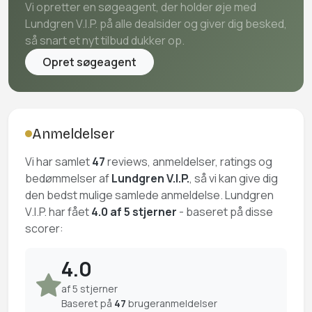
Vi opretter en søgeagent, der holder øje med
Lundgren V.I.P. på alle dealsider og giver dig besked,
så snart et nyt tilbud dukker op.
Opret søgeagent
Anmeldelser
Vi har samlet
47
reviews, anmeldelser, ratings og
bedømmelser af
Lundgren V.I.P.
, så vi kan give dig
den bedst mulige samlede anmeldelse. Lundgren
V.I.P. har fået
4.0 af 5 stjerner
- baseret på disse
scorer:
4.0
af 5 stjerner
Baseret på
47
brugeranmeldelser