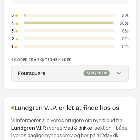
5
2%
4
98%
3
0%
2
0%
1
0%
SCORER FRA EKSTERNE KILDER
Foursquare
7,80 / 10,00
Lundgren V.I.P. er let at finde hos os
Vi informerer alle vores brugere om nye tilbud fra
Lundgren V.I.P.
i vores
Mad & drikke
-sektion - både
i vores daglige nyhedsbrev og her på all2day.dk.