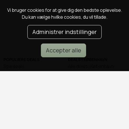
Vi bruger cookies for at give dig den bedste oplevelse.
Du kan vælge hvilke cookies, du vil tillade.
Administrer indstillinger
Accepter alle
POPULÆRE DEALS
DEALS I KØBENHAVN
Spa deals
Alle deals i København
Deals på ophold
Sushi deals i København
Rejse deals
Mad deals i København
Marienlyst Strandhotel deal
Brunch deals i København
Falkenberg Strandbad deal
Massage deals i
Deals i Aarhus
København
Deals i Aalborg
Frisør deals i København
Deals i Nordsjælland
Deals i Malmø