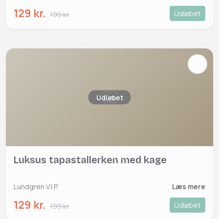
129 kr.
Udløbet
199 kr.
Udløbet
Luksus tapastallerken med kage
Lundgren V.I.P.
Læs mere
129 kr.
Udløbet
199 kr.