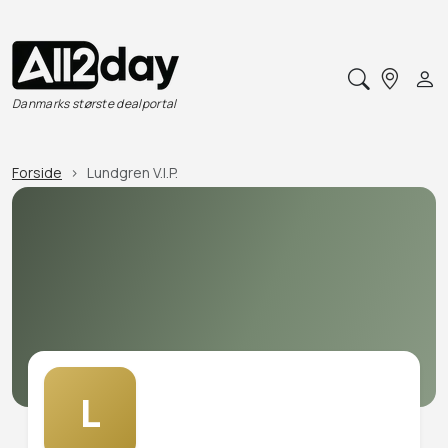
Danmarks største dealportal
Forside
Lundgren V.I.P.
L