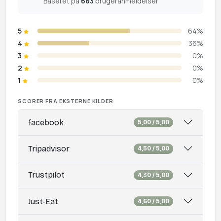
Baseret på
663
brugeranmeldelser
5
64%
4
36%
3
0%
2
0%
1
0%
SCORER FRA EKSTERNE KILDER
facebook
5,00 / 5,00
Tripadvisor
4,50 / 5,00
Trustpilot
4,30 / 5,00
Just-Eat
4,60 / 5,00