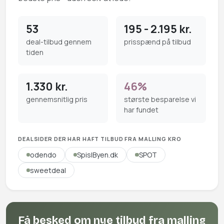
53
195 - 2.195 kr.
deal-tilbud gennem
prisspænd på tilbud
tiden
1.330 kr.
46%
gennemsnitlig pris
største besparelse vi
har fundet
DEALSIDER DER HAR HAFT TILBUD FRA MALLING KRO
odendo
SpisIByen.dk
SPOT
sweetdeal
Få besked om nye tilbud fra malling