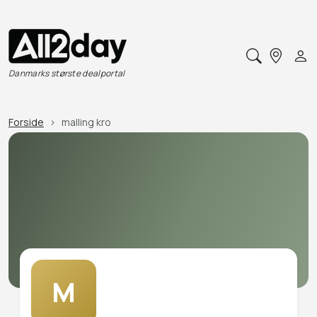
Danmarks største dealportal
Forside
malling kro
M