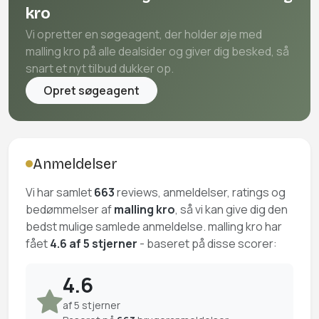
kro
Vi opretter en søgeagent, der holder øje med
malling kro på alle dealsider og giver dig besked, så
snart et nyt tilbud dukker op.
Opret søgeagent
Anmeldelser
Vi har samlet
663
reviews, anmeldelser, ratings og
bedømmelser af
malling kro
, så vi kan give dig den
bedst mulige samlede anmeldelse. malling kro har
fået
4.6 af 5 stjerner
- baseret på disse scorer:
4.6
af 5 stjerner