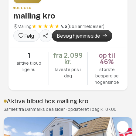
OPHOLD
malling kro
Malling
4.6
(663 anmeldelser)
Følg
Besøg hjemmeside
1
fra 2.099
op til
kr.
46%
aktive tilbud
lige nu
laveste pris i
største
dag
besparelse
nogensinde
Aktive tilbud hos malling kro
Samlet fra Danmarks dealsider · opdateret i dag kl. 07.00