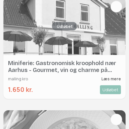
Udløbet
Miniferie: Gastronomisk kroophold nær
Aarhus - Gourmet, vin og charme på
Malling Kro
malling kro
Læs mere
1.650 kr.
Udløbet