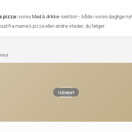
s pizza
i vores
Mad & drikke
-sektion - både i vores daglige ny
ilbud fra mama's pizza eller andre steder, du følger.
sked.
Udløbet