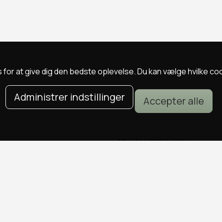
 for at give dig den bedste oplevelse. Du kan vælge hvilke cookie
Administrer indstillinger
Accepter alle
DEALS I KØBENHAVN
Alle deals i København
Sushi deals i København
Mad deals i København
Brunch deals i København
Massage deals i København
Frisør deals i København