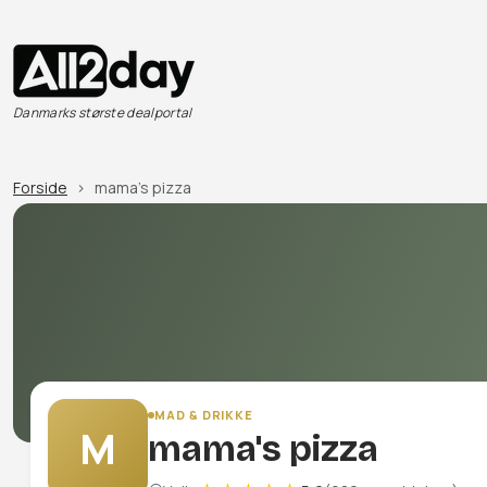
Danmarks største dealportal
Forside
mama's pizza
MAD & DRIKKE
M
mama's pizza