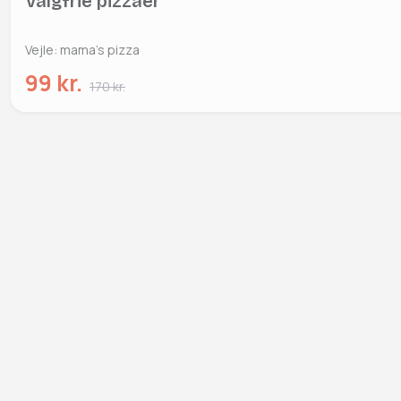
Valgfrie pizzaer
Vejle: mama's pizza
99 kr.
170 kr.