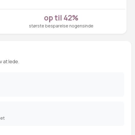
op til 42%
største besparelse nogensinde
v at lede.
det