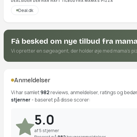
DEALSIDER DER HAR HAFT TILBUD FRA MAMA'S PIZZA
Deal.dk
Få besked om nye tilbud fra mama'
Vi opretter en søgeagent, der holder øje med mama's pizza
Anmeldelser
Vi har samlet
982
reviews, anmeldelser, ratings og bed
stjerner
- baseret på disse scorer:
5.0
af 5 stjerner
Baseret på
982
brugeranmeldelser