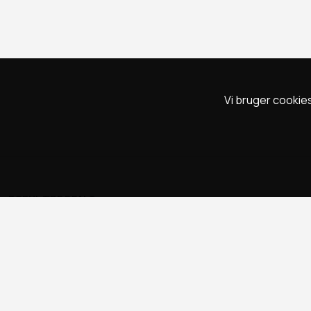
Vi bruger cookies
POPULÆRE DEALS
Spa deals
Deals på ophold
Rejse deals
Marienlyst Strandhotel deal
Falkenberg Strandbad deal
Deals i Aarhus