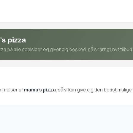
s pizza
 på alle dealsider og giver dig besked, så snart et nyt tilbud
ømmelser af
mama's pizza
, så vi kan give dig den bedst muli