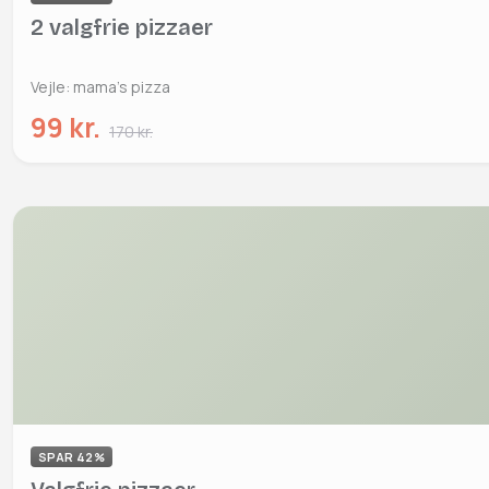
2 valgfrie pizzaer
Vejle: mama's pizza
99 kr.
170 kr.
SPAR 42%