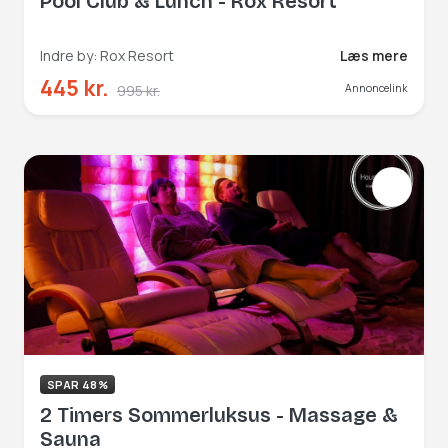
Pool Club & Lunch - Rox Resort
Indre by: Rox Resort
Læs mere
445 kr.
995 kr.
Annoncelink
SPAR 48%
2 Timers Sommerluksus - Massage &
Sauna