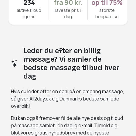
234
fra 90 kr.
op til 75%
aktive tilbud
laveste pris i
største
lige nu
dag
besparelse
Leder du efter en billig
massage? Vi samler de
bedste massage tilbud hver
dag
Hvis du leder efter en deal på en omgang massage,
så giver All2day.dk dig Danmarks bedste samlede
overblik!
Du kan også fremover få de alle nye deals og tilbud
på massage samlet i én daglig e-mail. Tilmeld dig
blot vores gratis nyhedsbrev med de nyeste