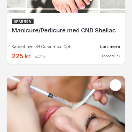
SPAR 50%
Manicure/Pedicure med CND Shellac
København: SB Cosmetics Cph
Læs mere
225 kr.
449 kr.
Annoncelink