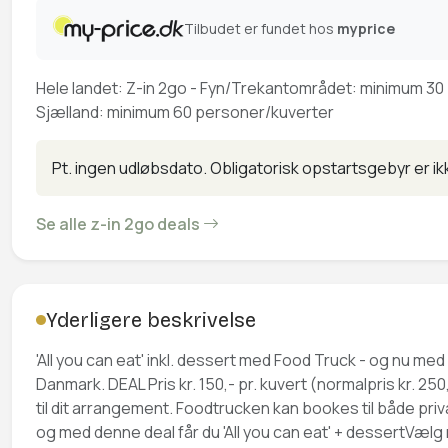
Tilbudet er fundet hos
myprice
Hele landet: Z-in 2go - Fyn/Trekantområdet: minimum 30 
Sjælland: minimum 60 personer/kuverter
Pt. ingen udløbsdato. Obligatorisk opstartsgebyr er ikk
Se alle z-in 2go deals
Yderligere beskrivelse
'All you can eat' inkl. dessert med Food Truck - og nu med
Danmark. DEAL Pris kr. 150,- pr. kuvert (normalpris kr. 25
til dit arrangement. Foodtrucken kan bookes til både priv
og med denne deal får du 'All you can eat' + dessertVæl