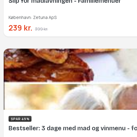
Slip for madlavningen - Familiemenuer
København: Zetuna ApS
239 kr.
399 kr.
SPAR 49%
Bestseller: 3 dage med mad og vinmenu - fo