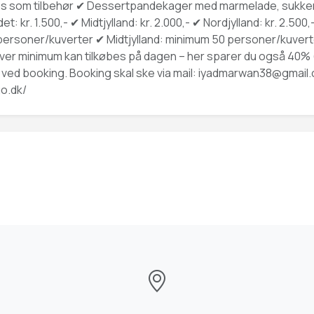
 som tilbehør ✔ Dessertpandekager med marmelade, sukker el
kr. 1.500,- ✔ Midtjylland: kr. 2.000,- ✔ Nordjylland: kr. 2.50
personer/kuverter ✔ Midtjylland: minimum 50 personer/kuvert
 minimum kan tilkøbes på dagen – her sparer du også 40% (dealp
ved booking. Booking skal ske via mail:
iyadmarwan38@gmail
o.dk/