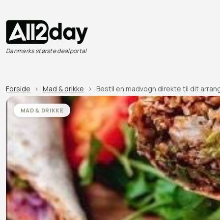
Danmarks største dealportal
Forside
Mad & drikke
Bestil en madvogn direkte til dit arr
MAD & DRIKKE