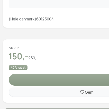
(Hele danmark)60125004
Nu kun
150,-
250,-
40% rabat
Gem