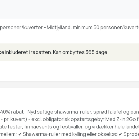
personer/kuverter - Midtjylland: minimum 50 personer/kuvert
e inkluderet i rabatten.
Kan ombyttes 365 dage
 40% rabat - Nyd saftige shawarma-ruller, sprød falafel og pand
0,- pr. kuvert) - excl. obligatorisk opstartsgebyr Med Z-in 2Go
ate fester, firmaevents og festivaller, og vi dækker hele land
g mellem: ✔ Shawarma-ruller med kylling eller oksekød ✔ Sprø