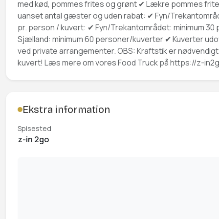
med kød, pommes frites og grønt ✔ Lækre pommes frites
uanset antal gæster og uden rabat: ✔ Fyn/Trekantområdet: 
pr. person / kuvert: ✔ Fyn/Trekantområdet: minimum 30 
Sjælland: minimum 60 personer/kuverter ✔ Kuverter udover
ved private arrangementer. OBS: Kraftstik er nødvendigt 
kuvert! Læs mere om vores Food Truck på https://z-in2g
Ekstra information
Spisested
z-in 2go