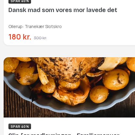
SPAR 40%
Dansk mad som vores mor lavede det
Ollerup: Tranekær Slotskro
180 kr.
300 kr.
SPAR 40%