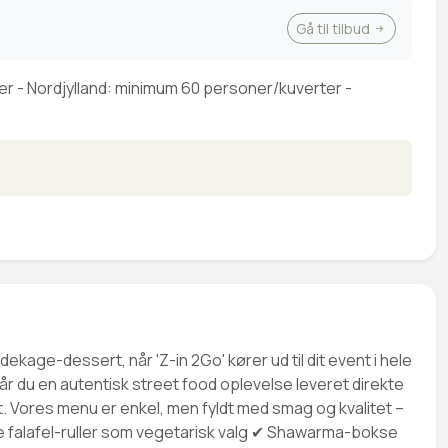
Gå til tilbud
er - Nordjylland: minimum 60 personer/kuverter -
ekage-dessert, når 'Z-in 2Go' kører ud til dit event i hele
 får du en autentisk street food oplevelse leveret direkte
et. Vores menu er enkel, men fyldt med smag og kvalitet –
de falafel-ruller som vegetarisk valg ✔ Shawarma-bokse