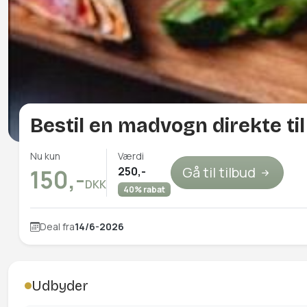
Bestil en madvogn direkte ti
Nu kun
Værdi
Gå til tilbud
250,-
150,-
DKK
40% rabat
Deal fra
14/6-2026
Udbyder