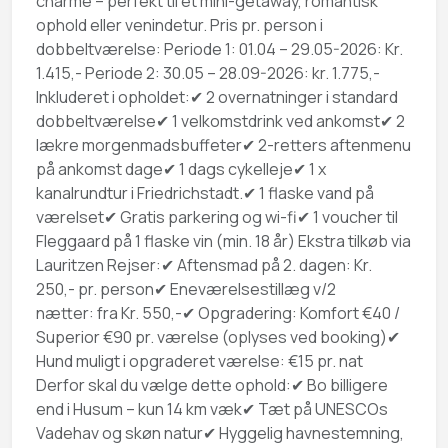
charme – perfekt til et mini-getaway, romantisk
ophold eller venindetur. Pris pr. person i
dobbeltværelse: Periode 1: 01.04 – 29.05-2026: Kr.
1.415,- Periode 2: 30.05 – 28.09-2026: kr. 1.775,-
Inkluderet i opholdet:✔ 2 overnatninger i standard
dobbeltværelse✔ 1 velkomstdrink ved ankomst✔ 2
lækre morgenmadsbuffeter✔ 2-retters aftenmenu
på ankomst dage✔ 1 dags cykelleje✔ 1 x
kanalrundtur i Friedrichstadt.✔ 1 flaske vand på
værelset✔ Gratis parkering og wi-fi✔ 1 voucher til
Fleggaard på 1 flaske vin (min. 18 år) Ekstra tilkøb via
Lauritzen Rejser:✔ Aftensmad på 2. dagen: Kr.
250,- pr. person✔ Eneværelsestillæg v/2
nætter: fra Kr. 550,-✔ Opgradering: Komfort €40 /
Superior €90 pr. værelse (oplyses ved booking)✔
Hund muligt i opgraderet værelse: €15 pr. nat
Derfor skal du vælge dette ophold:✔ Bo billigere
end i Husum – kun 14 km væk✔ Tæt på UNESCOs
Vadehav og skøn natur✔ Hyggelig havnestemning,