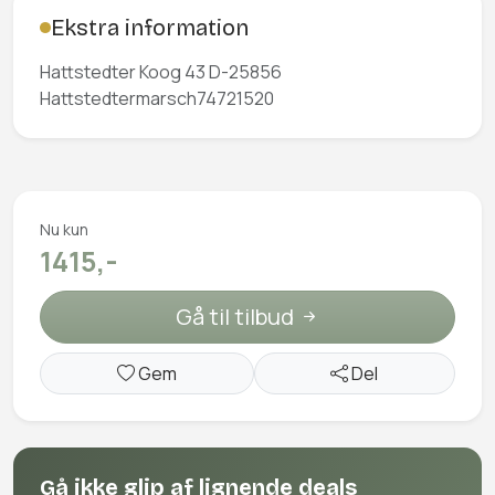
Ekstra information
Hattstedter Koog 43 D-25856
Hattstedtermarsch74721520
Nu kun
1415,-
Gå til tilbud
Gem
Del
Gå ikke glip af lignende deals