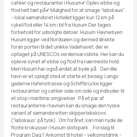
caféer og restauranter i Husum✔ Oplev ebbe og
flod helt tæt på✔ Mulighed for at smage “labskaus”
– lokal sømandsret Hotellet ligger kun 12 km på
cykel/fod eller 14 km i bil fra Husum.Der tages
forbehold for udsolgte datoer. Husum Havnebyen
Husum ligger ved Nordsøen og dermed direkte
foran porten til det unikke Vadehavet, der er
optaget på UNESCOs verdensarvsliste. Her kan du
opleve synet af ebbe og flod fra nærmeste hold.
Men Husum har også andet at byde på. Den lille
havn er et oplagt sted at starte et besøg. Langs
gaderne Hafenstrasse og Schiffbrücke ligger
restauranter og caféer side om side og indbyder til
et stop i maritime omgivelser. På et par af
restauranterne i havnen kan du smage den tyske
variant af sømandsretten skipperlabskovs
(“labskaus” på tysk). Om foråret, kan man nyde de
flotte krokusser i Husum slotspark. Forslag til
Program:Dag 1:Ankomst til hotel – velkomstdrink -