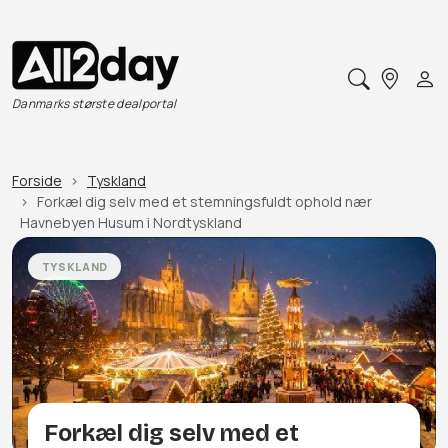
Danmarks største dealportal
Forside
Tyskland
Forkæl dig selv med et stemningsfuldt ophold nær
Havnebyen Husum i Nordtyskland
TYSKLAND
Forkæl dig selv med et