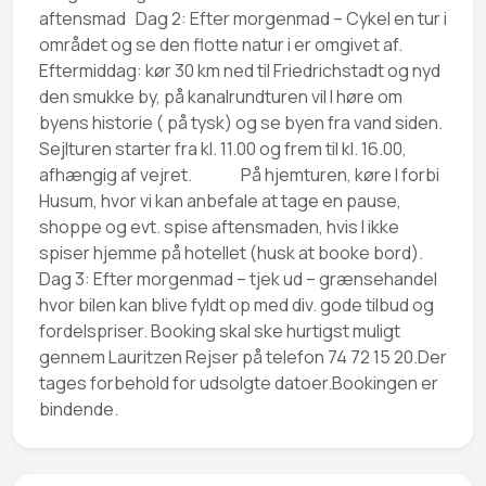
aftensmad Dag 2: Efter morgenmad – Cykel en tur i
området og se den flotte natur i er omgivet af.
Eftermiddag: kør 30 km ned til Friedrichstadt og nyd
den smukke by, på kanalrundturen vil I høre om
byens historie ( på tysk) og se byen fra vand siden.
Sejlturen starter fra kl. 11.00 og frem til kl. 16.00,
afhængig af vejret. På hjemturen, køre I forbi
Husum, hvor vi kan anbefale at tage en pause,
shoppe og evt. spise aftensmaden, hvis I ikke
spiser hjemme på hotellet (husk at booke bord).
Dag 3: Efter morgenmad – tjek ud – grænsehandel
hvor bilen kan blive fyldt op med div. gode tilbud og
fordelspriser. Booking skal ske hurtigst muligt
gennem Lauritzen Rejser på telefon 74 72 15 20.Der
tages forbehold for udsolgte datoer.Bookingen er
bindende.