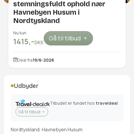
stemningsfuldt ophold nær
Havnebyen Husum i
Nordtyskland
Nu kun
Gå til tilbud
1415,-
DKK
Deal fra
19/6-2026
Udbyder
Tilbudet er fundet hos
traveldeal
Gå til tilbud
Nordtyskland: Havnebyen Husum