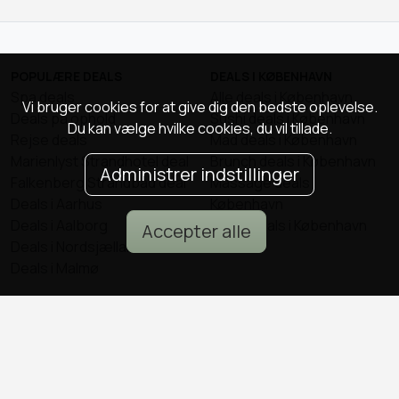
POPULÆRE DEALS
DEALS I KØBENHAVN
Spa deals
Alle deals i København
Vi bruger cookies for at give dig den bedste oplevelse.
Deals på ophold
Sushi deals i København
Du kan vælge hvilke cookies, du vil tillade.
Rejse deals
Mad deals i København
Marienlyst Strandhotel deal
Brunch deals i København
Administrer indstillinger
Falkenberg Strandbad deal
Massage deals i
Deals i Aarhus
København
Deals i Aalborg
Frisør deals i København
Accepter alle
Deals i Nordsjælland
Deals i Malmø
© all2day.dk 2026
Kontakt os
Forfattere
Cookies & persondata