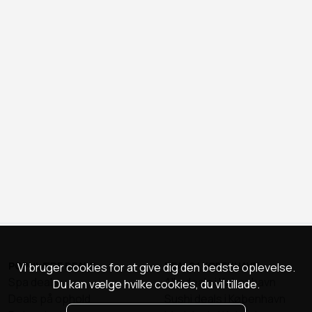
POPULÆRE DEALS
DEALS I KØBENHAVN
Vi bruger cookies for at give dig den bedste oplevelse.
Spa deals
Alle deals i København
Du kan vælge hvilke cookies, du vil tillade.
Deals på ophold
Sushi deals i København