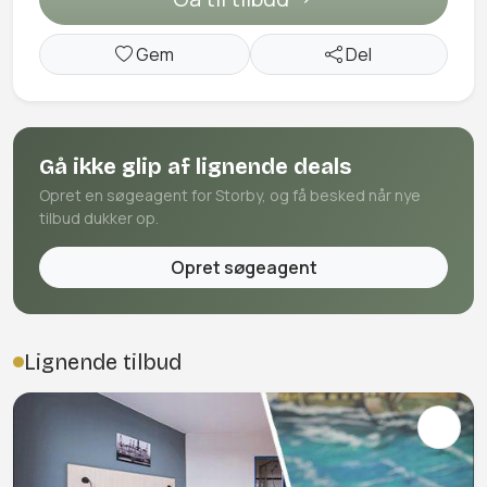
Gem
Del
Gå ikke glip af lignende deals
Opret en søgeagent for Storby, og få besked når nye
tilbud dukker op.
Opret søgeagent
Lignende tilbud