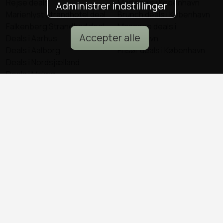
Rejse deals
Mad deals i København
Administrer indstillinger
Marienlyst Strandhotel deal
Brunch deals i København
Falkenberg Strandbad deal
Massage deals i
Accepter alle
Deals i Aarhus
København
Deals i Aalborg
Frisør deals i København
Deals i Nordsjælland
Deals i Malmø
© all2day.dk 2026
Kontakt os
Forfattere
Cookies & persondata
Ansvarsfraskrivelse
4,8 Trustpilot
| Bedste deals siden 2011 | Hjemmesiden indeholder
annoncelinks