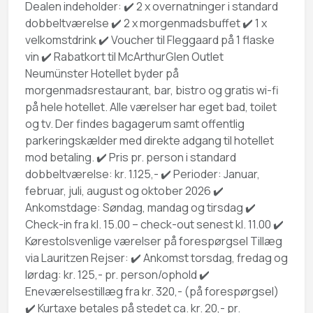
Dealen indeholder: ✔️ 2 x overnatninger i standard
dobbeltværelse ✔️ 2 x morgenmadsbuffet ✔️ 1 x
velkomstdrink ✔️ Voucher til Fleggaard på 1 flaske
vin ✔️ Rabatkort til McArthurGlen Outlet
Neumünster Hotellet byder på
morgenmadsrestaurant, bar, bistro og gratis wi-fi
på hele hotellet. Alle værelser har eget bad, toilet
og tv. Der findes bagagerum samt offentlig
parkeringskælder med direkte adgang til hotellet
mod betaling. ✔️ Pris pr. person i standard
dobbeltværelse: kr. 1.125,- ✔️ Perioder: Januar,
februar, juli, august og oktober 2026 ✔️
Ankomstdage: Søndag, mandag og tirsdag ✔️
Check-in fra kl. 15.00 – check-out senest kl. 11.00 ✔️
Kørestolsvenlige værelser på forespørgsel Tillæg
via Lauritzen Rejser: ✔️ Ankomst torsdag, fredag og
lørdag: kr. 125,- pr. person/ophold ✔️
Eneværelsestillæg fra kr. 320,- (på forespørgsel)
✔️ Kurtaxe betales på stedet ca. kr. 20,- pr.