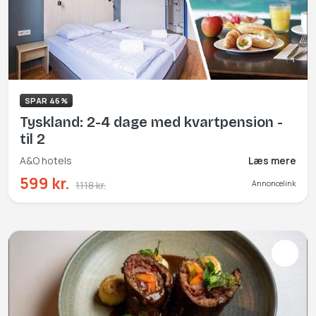
SPAR 46%
Tyskland: 2-4 dage med kvartpension -
til 2
A&O hotels
Læs mere
599 kr.
1.118 kr.
Annoncelink