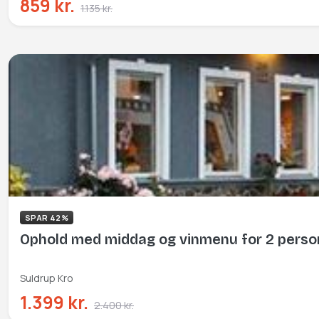
859 kr.
1.135 kr.
SPAR 42%
Ophold med middag og vinmenu for 2 perso
Suldrup Kro
1.399 kr.
2.400 kr.