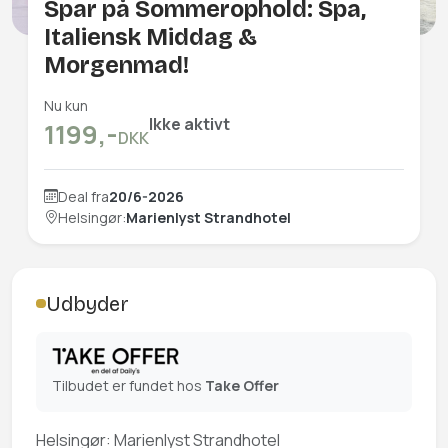
Spar på Sommerophold: Spa,
Italiensk Middag &
Morgenmad!
Nu kun
Ikke aktivt
1199,-
DKK
Deal fra
20/6-2026
Helsingør:
Marienlyst Strandhotel
Udbyder
Tilbudet er fundet hos
Take Offer
Helsingør: Marienlyst Strandhotel