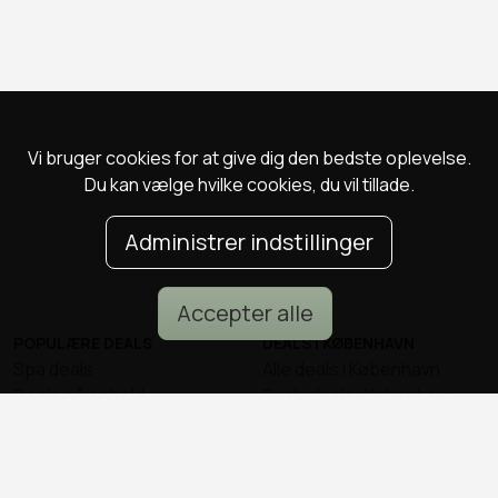
Vi bruger cookies for at give dig den bedste oplevelse.
Du kan vælge hvilke cookies, du vil tillade.
Administrer indstillinger
Accepter alle
POPULÆRE DEALS
DEALS I KØBENHAVN
Spa deals
Alle deals i København
Deals på ophold
Sushi deals i København
Rejse deals
Mad deals i København
Marienlyst Strandhotel deal
Brunch deals i København
Falkenberg Strandbad deal
Massage deals i