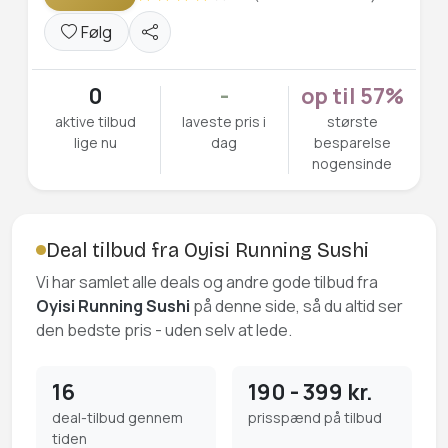
Følg
0
-
op til 57%
aktive tilbud
laveste pris i
største
lige nu
dag
besparelse
nogensinde
Deal tilbud fra Oyisi Running Sushi
Vi har samlet alle deals og andre gode tilbud fra
Oyisi Running Sushi
på denne side, så du altid ser
den bedste pris - uden selv at lede.
16
190 - 399 kr.
deal-tilbud gennem
prisspænd på tilbud
tiden