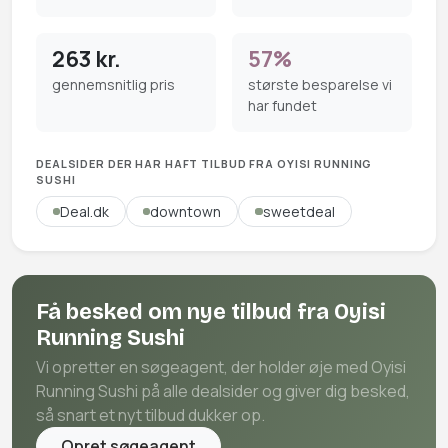
263 kr.
57%
gennemsnitlig pris
største besparelse vi
har fundet
DEALSIDER DER HAR HAFT TILBUD FRA OYISI RUNNING
SUSHI
Deal.dk
downtown
sweetdeal
Få besked om nye tilbud fra Oyisi
Running Sushi
Vi opretter en søgeagent, der holder øje med Oyisi
Running Sushi på alle dealsider og giver dig besked,
så snart et nyt tilbud dukker op.
Opret søgeagent