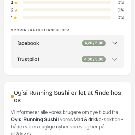
3
0%
2
0%
1
0%
SCORER FRA EKSTERNE KILDER
facebook
4,20 / 5,00
Trustpilot
4,00 / 5,00
Oyisi Running Sushi er let at finde hos
os
Vi informerer alle vores brugere om nye tilbud fra
Oyisi Running Sushi
i vores
Mad & drikke
-sektion -
både i vores daglige nyhedsbrev og her på
all2day.dk.