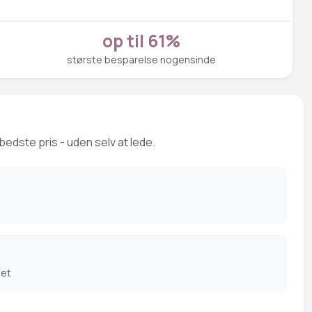
op til 61%
største besparelse nogensinde
bedste pris - uden selv at lede.
det