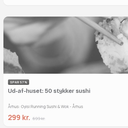
SPAR 57%
Ud-af-huset: 50 stykker sushi
Århus: Oyisi Running Sushi & Wok - Århus
299 kr.
699 kr.