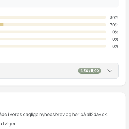
30%
70%
0%
0%
0%
4,30 / 5,00
åde i vores daglige nyhedsbrev og her på all2day.dk.
u følger.