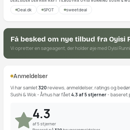
DEALSIDER DER HAR HAFT TILBUD FRA OYISI RUNNING SUSHI & W
Deal.dk
SPOT
sweetdeal
Få besked om nye tilbud fra Oyisi
Vi opretter en søgeagent, der holder øje med Oyisi Runnin
Anmeldelser
Vi har samlet
320
reviews, anmeldelser, ratings og bed
Sushi & Wok - Århus har fået
4.3 af 5 stjerner
- baseret 
4.3
af 5 stjerner
Baseret på
320
brugeranmeldelser