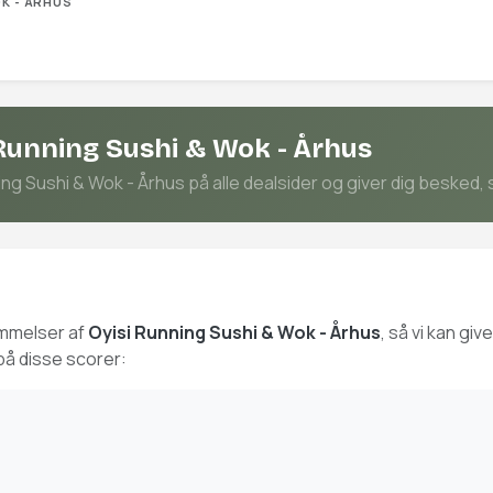
OK - ÅRHUS
 Running Sushi & Wok - Århus
g Sushi & Wok - Århus på alle dealsider og giver dig besked, s
ømmelser af
Oyisi Running Sushi & Wok - Århus
, så vi kan gi
på disse scorer: