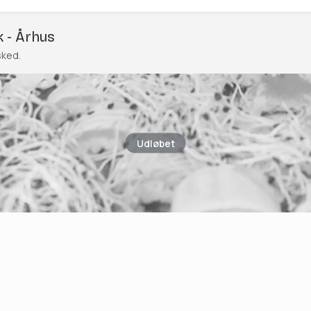
k - Århus
sked.
Udløbet