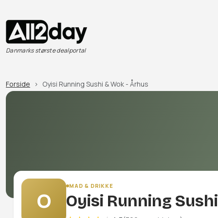
Danmarks største dealportal
Forside
Oyisi Running Sushi & Wok - Århus
MAD & DRIKKE
O
Oyisi Running Sush