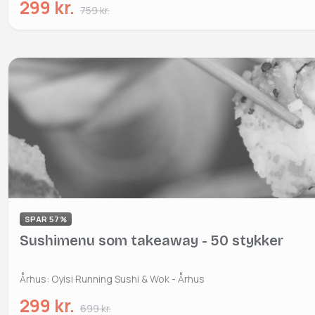
299 kr.
759 kr.
SPAR 57%
Sushimenu som takeaway - 50 stykker
Århus: Oyisi Running Sushi & Wok - Århus
299 kr.
699 kr.