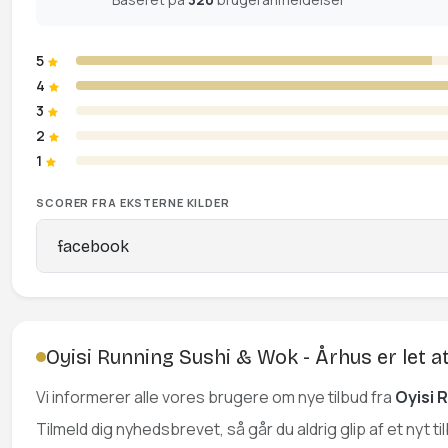
5
4
3
2
1
SCORER FRA EKSTERNE KILDER
facebook
Oyisi Running Sushi & Wok - Århus er let a
Vi informerer alle vores brugere om nye tilbud fra
Oyisi 
Tilmeld dig nyhedsbrevet, så går du aldrig glip af et nyt t