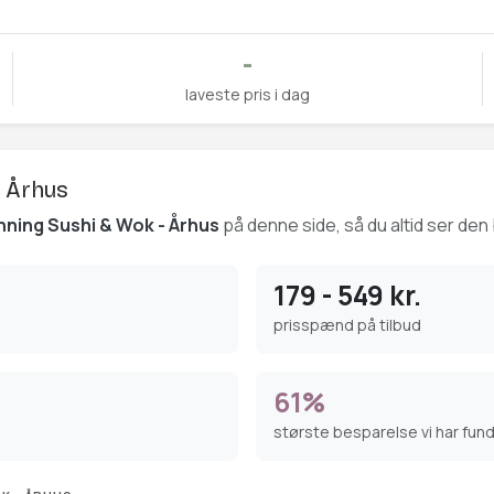
-
laveste pris i dag
- Århus
nning Sushi & Wok - Århus
på denne side, så du altid ser den 
179 - 549 kr.
prisspænd på tilbud
61%
største besparelse vi har fun