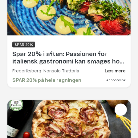
SPAR 20%
Spar 20% i aften: Passionen for
italiensk gastronomi kan smages hos
Nonsolo Trattoria, som tilbyder et
Frederiksberg: Nonsolo Trattoria
Læs mere
godt udvalg af lækre pizzaer og
SPAR 20% på hele regningen
Annoncelink
pastaretter på Frederiksberg. Book
hér og få rabat på hele regningen!