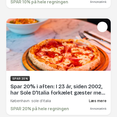
SPAR 10% på hele regningen
Annoncelink
bedst. Book hér og få rabat på hele
regningen!
SPAR 20%
Spar 20% i aften: I 23 år, siden 2002,
har Sole D'Italia forkælet gæster med
klassiske italienske retter. Prøv f.eks.
København: sole d'italia
Læs mere
deres pizzaer, hvor dejen har
SPAR 20% på hele regningen
Annoncelink
fermenteret i 72 timer, inden den