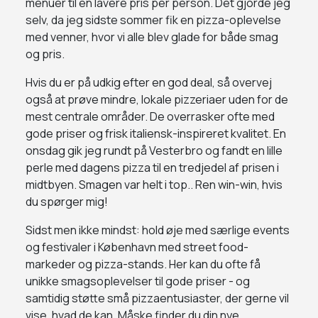
menuer til en lavere pris per person. Det gjorde jeg
selv, da jeg sidste sommer fik en pizza-oplevelse
med venner, hvor vi alle blev glade for både smag
og pris.
Hvis du er på udkig efter en god deal, så overvej
også at prøve mindre, lokale pizzeriaer uden for de
mest centrale områder. De overrasker ofte med
gode priser og frisk italiensk-inspireret kvalitet. En
onsdag gik jeg rundt på Vesterbro og fandt en lille
perle med dagens pizza til en tredjedel af prisen i
midtbyen. Smagen var helt i top.. Ren win-win, hvis
du spørger mig!
Sidst men ikke mindst: hold øje med særlige events
og festivaler i København med street food-
markeder og pizza-stands. Her kan du ofte få
unikke smagsoplevelser til gode priser - og
samtidig støtte små pizzaentusiaster, der gerne vil
vise, hvad de kan. Måske finder du din nye