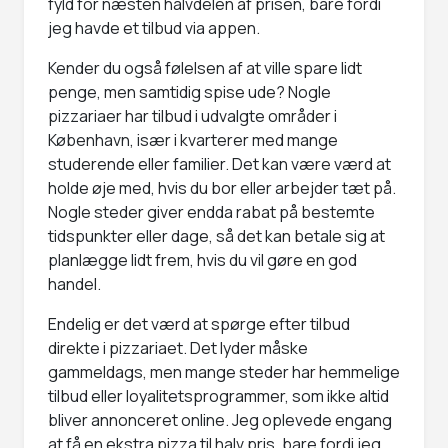
fyld for næsten halvdelen af prisen, bare fordi
jeg havde et tilbud via appen.
Kender du også følelsen af at ville spare lidt
penge, men samtidig spise ude? Nogle
pizzariaer har tilbud i udvalgte områder i
København, især i kvarterer med mange
studerende eller familier. Det kan være værd at
holde øje med, hvis du bor eller arbejder tæt på.
Nogle steder giver endda rabat på bestemte
tidspunkter eller dage, så det kan betale sig at
planlægge lidt frem, hvis du vil gøre en god
handel.
Endelig er det værd at spørge efter tilbud
direkte i pizzariaet. Det lyder måske
gammeldags, men mange steder har hemmelige
tilbud eller loyalitetsprogrammer, som ikke altid
bliver annonceret online. Jeg oplevede engang
at få en ekstra pizza til halv pris, bare fordi jeg