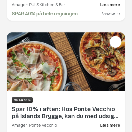
italienske og nordiske hos PULS
Amager: PULS Kitchen & Bar
Læs mere
Kitchen & Bar, som har en skøn udsigt
SPAR 40% på hele regningen
Annoncelink
til vand og Royal Arena. Book hér og
få rabat på hele regningen!
SPAR 10%
Spar 10% i aften: Hos Ponte Vecchio
på Islands Brygge, kan du med udsigt
over havnekajen, smage og opleve
Amager: Ponte Vecchio
Læs mere
det italienske køkken, når det er