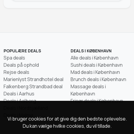
POPULÆRE DEALS
DEALS I KØBENHAVN
Spa deals
Alle deals i København
Deals på ophold
Sushi deals i København
Rejse deals
Mad deals i København
Marienlyst Strandhotel deal
Brunch deals i København
Falkenberg Strandbad deal
Massage deals i
Deals i Aarhus
København
Deals i Aalborg
Frisør deals i København
Deals i Nordsjælland
Deals i Malmø
Vi bruger cookies for at give dig den bedste oplevelse.
Du kan vælge hvilke cookies, du vil tillade.