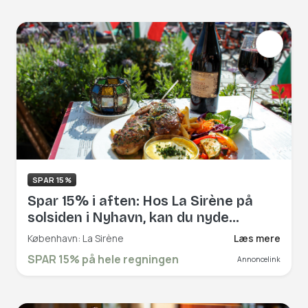
bages i en traditionel stenovn, og
hvor de friske ingredienser
importeres direkte fra Norditalien.
Book hér og få rabat på hele
regningen!
SPAR 15%
Spar 15% i aften: Hos La Sirène på
solsiden i Nyhavn, kan du nyde
italienske specialiteter med udsigt
København: La Sirène
Læs mere
over Københavns smukke kanaler.
SPAR 15% på hele regningen
Annoncelink
Book hér og få rabat på hele
regningen!