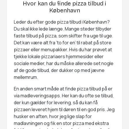
Hvor kan du finde pizza tilbud i
København
Leder du efter gode pizza tilbud i København?
Du skal ikke lede længe. Mange steder tilbyder
faste tilbud på pizza, som skifter fra uge til uge.
Det kan være alt fra ’to for en’ til rabat på store
pizzaer eller menupakker. Hvis du har prøvet at
tjekke lokale pizzariaers hjemmesider eller
sociale medier, har du måske allerede set nogle
af de gode tilbud, der dukker op med jævne
mellemrum.
En anden smart måde at finde pizza tilbud på er
via madleveringsapps. Her kan du ofte se tilbud,
der kun gælder for levering, så du kan få
pizzaen leveret hjem til døren til en god pris. Jeg
husker en aften, hvor jeg lige slap for
madlavningen og fik en stor pizza med ekstra