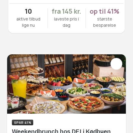
10
fra 145 kr.
op til 41%
aktive tilbud
laveste pris i
største
lige nu
dag
besparelse
SPAR 41%
Weekendbrunch hos DEJ i Kødbyen