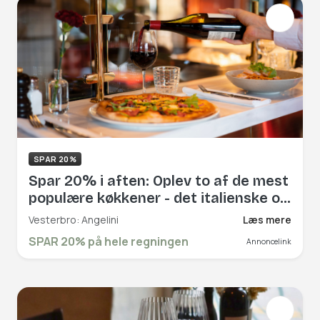
SPAR 20%
Spar 20% i aften: Oplev to af de mest
populære køkkener - det italienske og
amerikanske - hos Angelini i hjertet af
Vesterbro: Angelini
Læs mere
Købehavn. Book hér og få rabat på
SPAR 20% på hele regningen
Annoncelink
hele regningen!