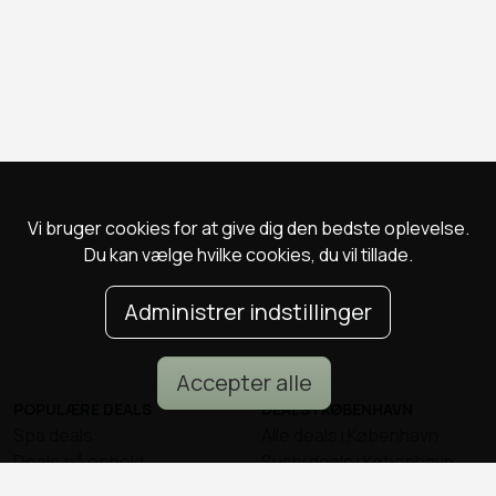
Vi bruger cookies for at give dig den bedste oplevelse.
Du kan vælge hvilke cookies, du vil tillade.
Administrer indstillinger
Accepter alle
POPULÆRE DEALS
DEALS I KØBENHAVN
Spa deals
Alle deals i København
Deals på ophold
Sushi deals i København
Rejse deals
Mad deals i København