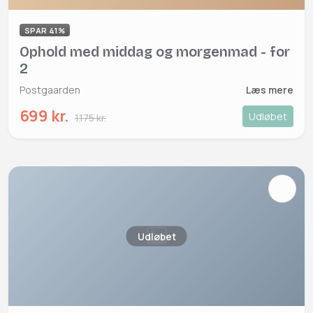
SPAR 41%
Ophold med middag og morgenmad - for
2
Postgaarden
Læs mere
699 kr.
Udløbet
1.175 kr.
Udløbet