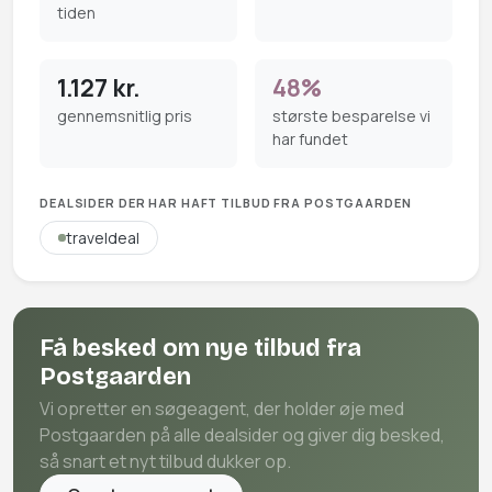
tiden
1.127 kr.
48%
gennemsnitlig pris
største besparelse vi
har fundet
DEALSIDER DER HAR HAFT TILBUD FRA POSTGAARDEN
traveldeal
Få besked om nye tilbud fra
Postgaarden
Vi opretter en søgeagent, der holder øje med
Postgaarden på alle dealsider og giver dig besked,
så snart et nyt tilbud dukker op.