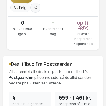
Følg
0
-
op til
48%
aktive tilbud
laveste pris i
lige nu
dag
største
besparelse
nogensinde
Deal tilbud fra Postgaarden
Vi har samlet alle deals og andre gode tilbud fra
Postgaarden
på denne side, så du altid ser den
bedste pris - uden selv at lede.
4
699 - 1.461 kr.
deal-tilbud gennem
prisspænd på tilbud