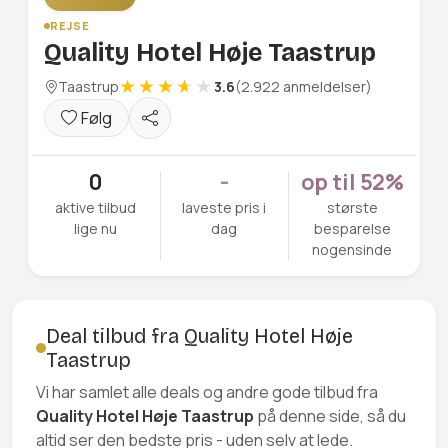
REJSE
Quality Hotel Høje Taastrup
Taastrup
3.6
(2.922 anmeldelser)
Følg
0
-
op til 52%
aktive tilbud
laveste pris i
største
lige nu
dag
besparelse
nogensinde
Deal tilbud fra Quality Hotel Høje
Taastrup
Vi har samlet alle deals og andre gode tilbud fra
Quality Hotel Høje Taastrup
på denne side, så du
altid ser den bedste pris - uden selv at lede.