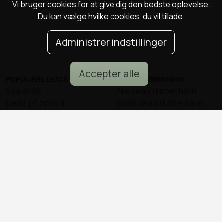
Vi bruger cookies for at give dig den bedste oplevelse.
Du kan vælge hvilke cookies, du vil tillade.
Administrer indstillinger
Accepter alle
POPULÆRE DEALS
DEALS I KØBENHAVN
Spa deals
Alle deals i København
Deals på ophold
Sushi deals i København
Rejse deals
Mad deals i København
Marienlyst Strandhotel deal
Brunch deals i København
Falkenberg Strandbad deal
Massage deals i
Deals i Aarhus
København
Deals i Aalborg
Frisør deals i København
Deals i Nordsjælland
Deals i Malmø