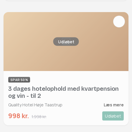
Udløbet
SPAR 50%
3 dages hotelophold med kvartpension
og vin - til 2
Quality Hotel Høje Taastrup
Læs mere
998 kr.
Udløbet
1.998 kr.