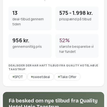
13
575 - 1.998 kr.
deal-tilbud gennem
prisspænd på tilbud
tiden
956 kr.
52%
gennemsnitlig pris
største besparelse vi
har fundet
DEALSIDER DER HAR HAFT TILBUD FRA QUALITY HOTEL HØJE
TAASTRUP
SPOT
sweetdeal
Take Offer
Få besked om nye tilbud fra Quality
Hotel Høje Taastrup