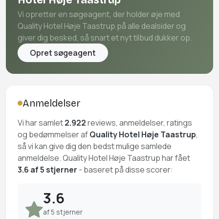
Vi opretter en søgeagent, der holder øje med
Quality Hotel Høje Taastrup på alle dealsider og
giver dig besked, så snart et nyt tilbud dukker op.
Opret søgeagent
Anmeldelser
Vi har samlet
2.922
reviews, anmeldelser, ratings
og bedømmelser af
Quality Hotel Høje Taastrup
,
så vi kan give dig den bedst mulige samlede
anmeldelse. Quality Hotel Høje Taastrup har fået
3.6 af 5 stjerner
- baseret på disse scorer:
3.6
af 5 stjerner