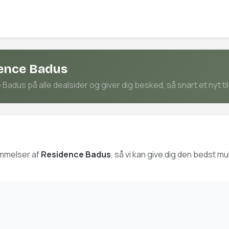
dence Badus
adus på alle dealsider og giver dig besked, så snart et nyt ti
ømmelser af
Residence Badus
, så vi kan give dig den bedst 