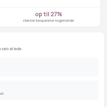
op til 27%
største besparelse nogensinde
 selv at lede.
det