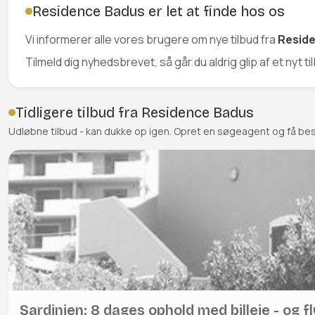
Residence Badus er let at finde hos os
Vi informerer alle vores brugere om nye tilbud fra
Resid
Tilmeld dig nyhedsbrevet, så går du aldrig glip af et nyt t
Tidligere tilbud fra Residence Badus
Udløbne tilbud - kan dukke op igen. Opret en søgeagent og få be
Sardinien: 8 dages ophold med billeje - og fl