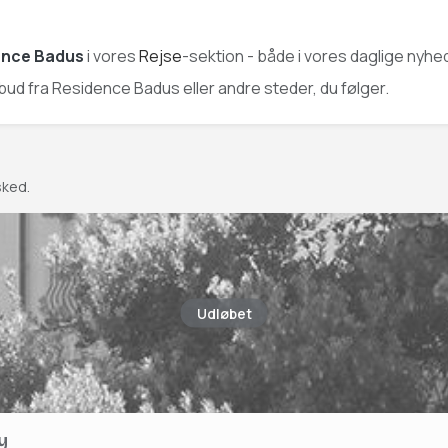
ence Badus
i vores
Rejse
-sektion - både i vores daglige nyhe
ilbud fra Residence Badus eller andre steder, du følger.
sked.
Udløbet
y