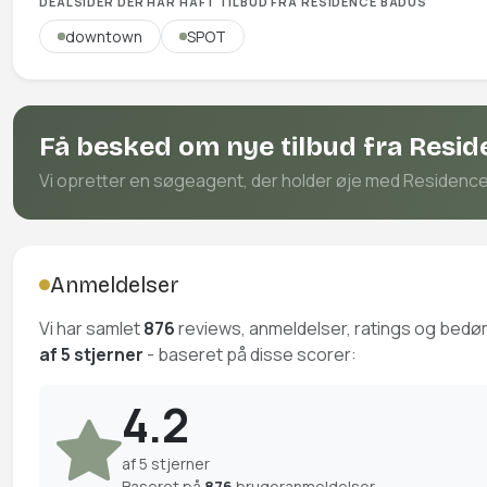
DEALSIDER DER HAR HAFT TILBUD FRA RESIDENCE BADUS
downtown
SPOT
Få besked om nye tilbud fra Resi
Vi opretter en søgeagent, der holder øje med Residence B
Anmeldelser
Vi har samlet
876
reviews, anmeldelser, ratings og bed
af 5 stjerner
- baseret på disse scorer:
4.2
af 5 stjerner
Baseret på
876
brugeranmeldelser