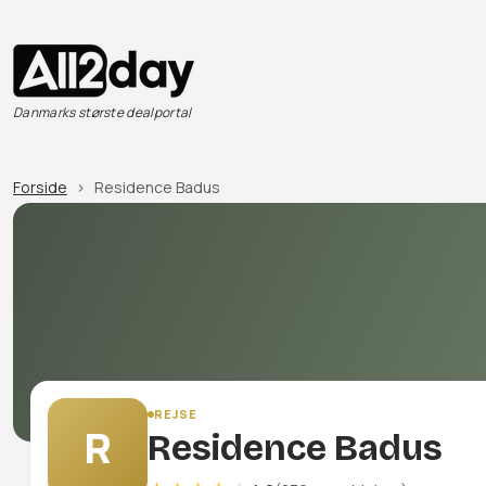
Danmarks største dealportal
Forside
Residence Badus
REJSE
R
Residence Badus