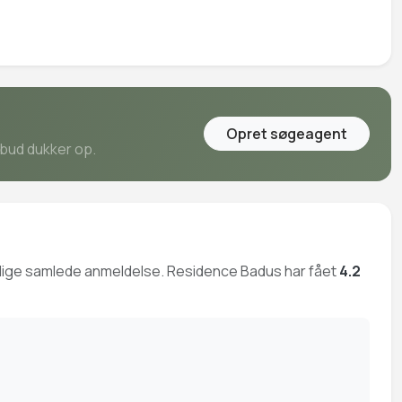
Opret søgeagent
lbud dukker op.
mulige samlede anmeldelse. Residence Badus har fået
4.2