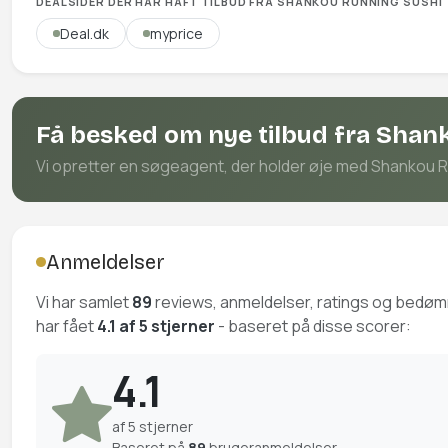
DEALSIDER DER HAR HAFT TILBUD FRA SHANKOU RUNNING SUSHI
Deal.dk
myprice
Få besked om nye tilbud fra Shan
Vi opretter en søgeagent, der holder øje med Shankou Run
Anmeldelser
Vi har samlet
89
reviews, anmeldelser, ratings og bedø
har fået
4.1 af 5 stjerner
- baseret på disse scorer:
4.1
af 5 stjerner
Baseret på
89
brugeranmeldelser