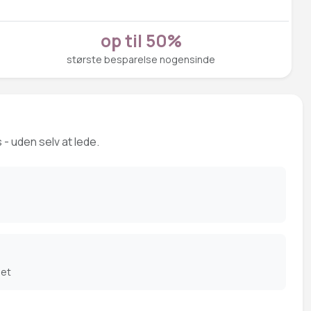
op til 50%
største besparelse nogensinde
 - uden selv at lede.
det