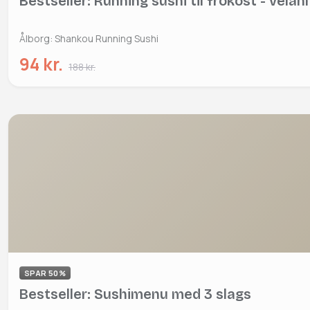
Bestseller: Running sushi til frokost - vela
Ålborg: Shankou Running Sushi
94 kr.
188 kr.
SPAR 50%
Bestseller: Sushimenu med 3 slags