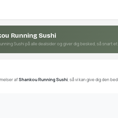
kou Running Sushi
ning Sushi på alle dealsider og giver dig besked, så snart et 
mmelser af
Shankou Running Sushi
, så vi kan give dig den 