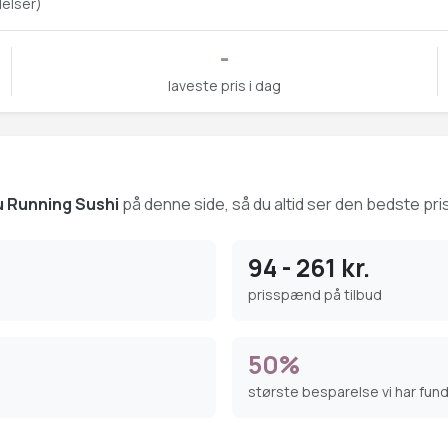
elser)
-
laveste pris i dag
 Running Sushi
på denne side, så du altid ser den bedste pris
94 - 261 kr.
prisspænd på tilbud
50%
største besparelse vi har fun