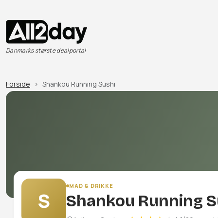
Danmarks største dealportal
Forside
Shankou Running Sushi
MAD & DRIKKE
S
Shankou Running S