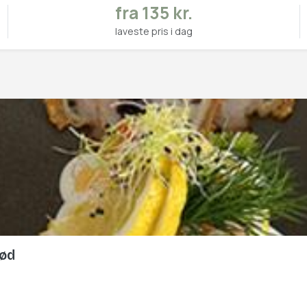
fra 135 kr.
laveste pris i dag
rød