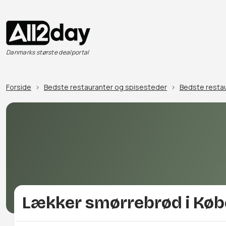
Danmarks største dealportal
Forside
Bedste restauranter og spisesteder
Bedste restau
Lækker smørrebrød i Kø