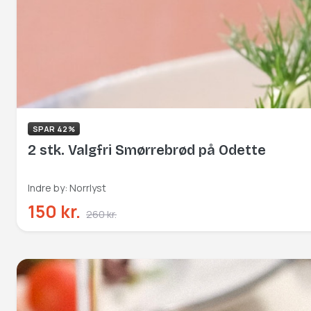
SPAR 42%
2 stk. Valgfri Smørrebrød på Odette
Indre by: Norrlyst
150 kr.
260 kr.