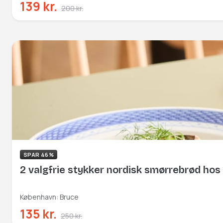
139 kr.
200 kr.
SPAR 46%
2 valgfrie stykker nordisk smørrebrød hos
København: Bruce
135 kr.
250 kr.