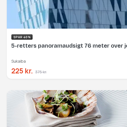
SPAR 40%
5-retters panoramaudsigt 76 meter over j
Sukaiba
225 kr.
375 kr.