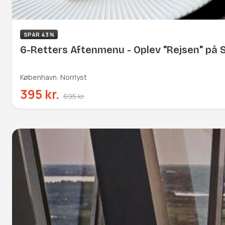
SPAR 43%
6-Retters Aftenmenu - Oplev "Rejsen" på
København: Norrlyst
395 kr.
695 kr.