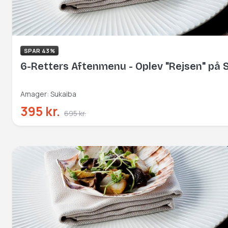
SPAR 43%
6-Retters Aftenmenu - Oplev "Rejsen" på
Amager: Sukaiba
395 kr.
695 kr.