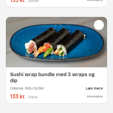
135 kr.
203 kr.
Annoncelink
Sushi wrap bundle med 3 wraps og
dip
Odense: INSU SUSHI
Læs mere
133 kr.
178 kr.
Annoncelink