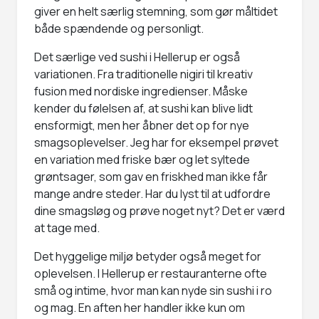
giver en helt særlig stemning, som gør måltidet
både spændende og personligt.
Det særlige ved sushi i Hellerup er også
variationen. Fra traditionelle nigiri til kreativ
fusion med nordiske ingredienser. Måske
kender du følelsen af, at sushi kan blive lidt
ensformigt, men her åbner det op for nye
smagsoplevelser. Jeg har for eksempel prøvet
en variation med friske bær og let syltede
grøntsager, som gav en friskhed man ikke får
mange andre steder. Har du lyst til at udfordre
dine smagsløg og prøve noget nyt? Det er værd
at tage med.
Det hyggelige miljø betyder også meget for
oplevelsen. I Hellerup er restauranterne ofte
små og intime, hvor man kan nyde sin sushi i ro
og mag. En aften her handler ikke kun om