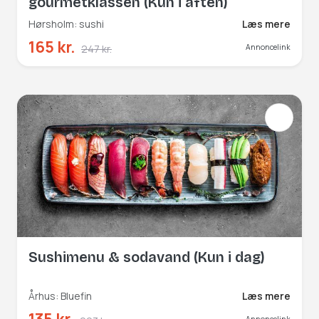
gourmetklassen (Kun i aften)
Hørsholm: sushi
Læs mere
165 kr.
247 kr.
Annoncelink
Sushimenu & sodavand (Kun i dag)
Århus: Bluefin
Læs mere