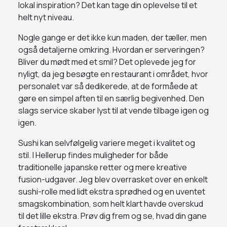
lokal inspiration? Det kan tage din oplevelse til et
helt nyt niveau.
Nogle gange er det ikke kun maden, der tæller, men
også detaljerne omkring. Hvordan er serveringen?
Bliver du mødt med et smil? Det oplevede jeg for
nyligt, da jeg besøgte en restaurant i området, hvor
personalet var så dedikerede, at de formåede at
gøre en simpel aften til en særlig begivenhed. Den
slags service skaber lyst til at vende tilbage igen og
igen.
Sushi kan selvfølgelig variere meget i kvalitet og
stil. I Hellerup findes muligheder for både
traditionelle japanske retter og mere kreative
fusion-udgaver. Jeg blev overrasket over en enkelt
sushi-rolle med lidt ekstra sprødhed og en uventet
smagskombination, som helt klart havde overskud
til det lille ekstra. Prøv dig frem og se, hvad din gane