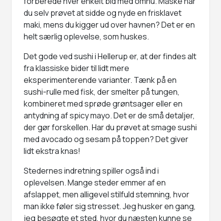
forberede hver enkelt bid med omhu. Måske har
du selv prøvet at sidde og nyde en frisklavet
maki, mens du kigger ud over havnen? Det er en
helt særlig oplevelse, som huskes.
Det gode ved sushi i Hellerup er, at der findes alt
fra klassiske bider til lidt mere
eksperimenterende varianter. Tænk på en
sushi-rulle med fisk, der smelter på tungen,
kombineret med sprøde grøntsager eller en
antydning af spicy mayo. Det er de små detaljer,
der gør forskellen. Har du prøvet at smage sushi
med avocado og sesam på toppen? Det giver
lidt ekstra knas!
Stedernes indretning spiller også ind i
oplevelsen. Mange steder emmer af en
afslappet, men alligevel stilfuld stemning, hvor
man ikke føler sig stresset. Jeg husker en gang,
jeg besøgte et sted, hvor du næsten kunne se