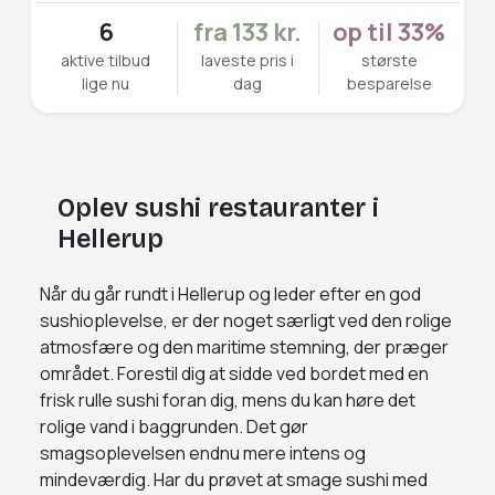
6
fra 133 kr.
op til 33%
aktive tilbud
laveste pris i
største
lige nu
dag
besparelse
Oplev sushi restauranter i
Hellerup
Når du går rundt i Hellerup og leder efter en god
sushioplevelse, er der noget særligt ved den rolige
atmosfære og den maritime stemning, der præger
området. Forestil dig at sidde ved bordet med en
frisk rulle sushi foran dig, mens du kan høre det
rolige vand i baggrunden. Det gør
smagsoplevelsen endnu mere intens og
mindeværdig. Har du prøvet at smage sushi med