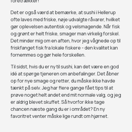
foretrækker!
Det er også værd at bemærke, at sushi i Hellerup
ofte laves med friske, nøje udvalgte råvarer, hvilket
gør oplevelsen autentisk og velsmagende. Når fisk
og grønt er helt friske, smager man virkelig forskel.
Det minder mig om en aften, hvor jeg vågnede op til
friskfanget fisk fra lokale fiskere - den kvalitet kan
fornemmes og gør hele forskellen.
Til sidst, hvis du er ny til sushi, kan det være en god
idé at spørge tjeneren om anbefalinger. Det åbner
op for nye smage og retter, du måske ikke havde
tænkt på selv. Jeg har flere gange fået tips til at
prøve noget helt andet end mit normale valg, og jeg
er aldrig blevet skuffet. Så hvorfor ikke tage
chancen næste gang du er i området? En ny
favoritret venter måske lige rundt om hjørnet.