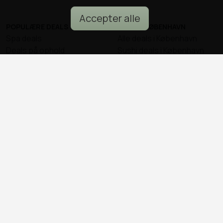
Accepter alle
POPULÆRE DEALS
DEALS I KØBENHAVN
Spa deals
Alle deals i København
Deals på ophold
Sushi deals i København
Rejse deals
Mad deals i København
Marienlyst Strandhotel deal
Brunch deals i København
Falkenberg Strandbad deal
Massage deals i
Deals i Aarhus
København
Deals i Aalborg
Frisør deals i København
Deals i Nordsjælland
Deals i Malmø
© all2day.dk 2026
Kontakt os
Forfattere
Cookies & persondata
Ansvarsfraskrivelse