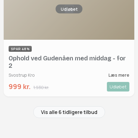
Udløbet
SPAR 48%
Ophold ved Gudenåen med middag - for
2
Svostrup Kro
Læs mere
999 kr.
Udløbet
1.930 kr.
Vis alle 6 tidligere tilbud