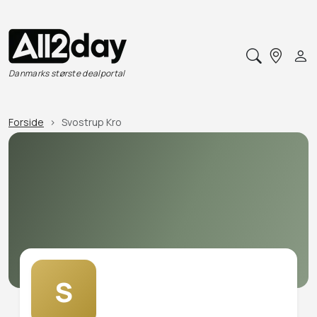
Danmarks største dealportal
Forside
Svostrup Kro
S