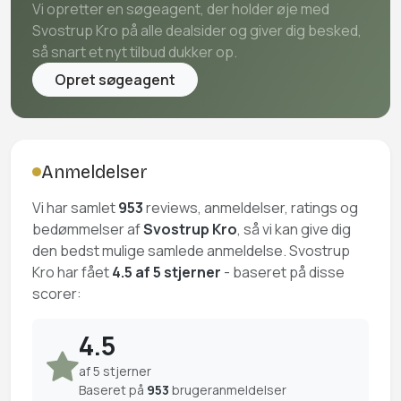
Vi opretter en søgeagent, der holder øje med
Svostrup Kro på alle dealsider og giver dig besked,
så snart et nyt tilbud dukker op.
Opret søgeagent
Anmeldelser
Vi har samlet
953
reviews, anmeldelser, ratings og
bedømmelser af
Svostrup Kro
, så vi kan give dig
den bedst mulige samlede anmeldelse. Svostrup
Kro har fået
4.5 af 5 stjerner
- baseret på disse
scorer:
4.5
af 5 stjerner
Baseret på
953
brugeranmeldelser