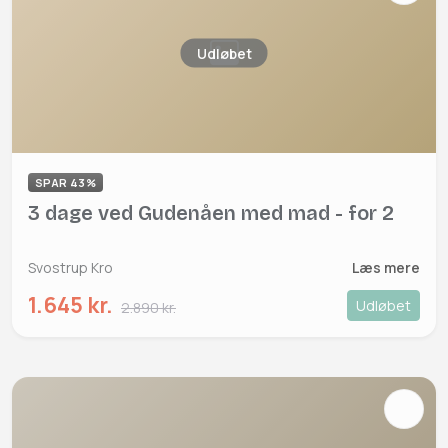
Udløbet
SPAR 43%
3 dage ved Gudenåen med mad - for 2
Svostrup Kro
Læs mere
1.645 kr.
Udløbet
2.890 kr.