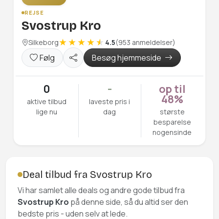
REJSE
Svostrup Kro
Silkeborg
4.5
(953 anmeldelser)
Følg
Besøg hjemmeside
0
-
op til
48%
aktive tilbud
laveste pris i
lige nu
dag
største
besparelse
nogensinde
Deal tilbud fra Svostrup Kro
Vi har samlet alle deals og andre gode tilbud fra
Svostrup Kro
på denne side, så du altid ser den
bedste pris - uden selv at lede.