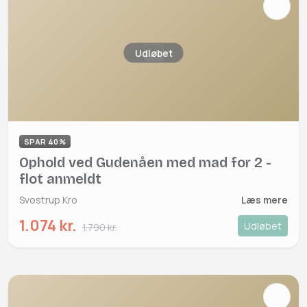
Udløbet
SPAR 40%
Ophold ved Gudenåen med mad for 2 -
flot anmeldt
Svostrup Kro
Læs mere
1.074 kr.
Udløbet
1.790 kr.