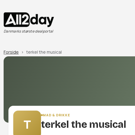
Danmarks største dealportal
Forside
terkel the musical
MAD & DRIKKE
T
terkel the musical