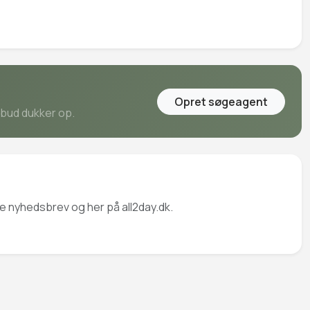
Opret søgeagent
ilbud dukker op.
ge nyhedsbrev og her på all2day.dk.