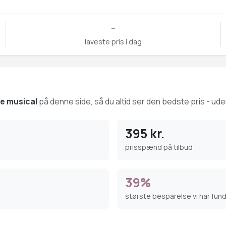
-
laveste pris i dag
he musical
på denne side, så du altid ser den bedste pris - uden
395 kr.
prisspænd på tilbud
39%
største besparelse vi har fun