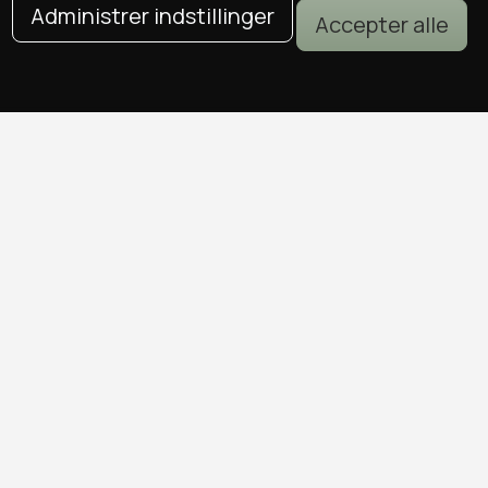
Administrer indstillinger
Accepter alle
DEALS I KØBENHAVN
Alle deals i København
Sushi deals i København
Mad deals i København
Brunch deals i København
Massage deals i København
Frisør deals i København