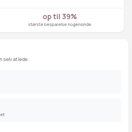
op til 39%
største besparelse nogensinde
 selv at lede.
det