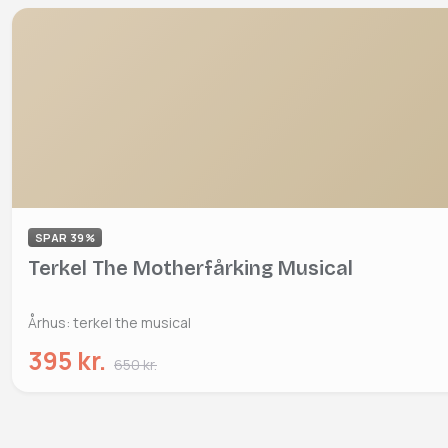
SPAR 39%
Terkel The Motherfårking Musical
Århus: terkel the musical
395 kr.
650 kr.