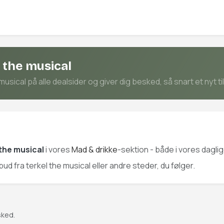
 the musical
usical på alle dealsider og giver dig besked, så snart et nyt t
 the musical
i vores
Mad & drikke
-sektion - både i vores dagli
lbud fra terkel the musical eller andre steder, du følger.
sked.