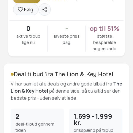
Følg
0
-
op til 51%
aktive tilbud
laveste pris i
største
lige nu
dag
besparelse
nogensinde
Deal tilbud fra The Lion & Key Hotel
Vi har samlet alle deals og andre gode tilbud fra
The
Lion & Key Hotel
på denne side, så du altid ser den
bedste pris - uden selv at lede.
2
1.699 - 1.999
kr.
deal-tilbud gennem
tiden
prisspænd på tilbud