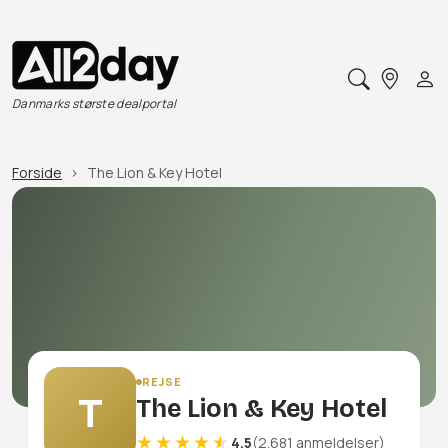
Danmarks største dealportal
Forside
The Lion & Key Hotel
REJSE
T
The Lion & Key Hotel
4.5
(2.681 anmeldelser)