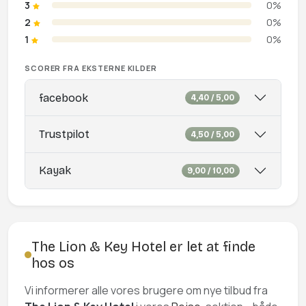
3
0%
2
0%
1
0%
SCORER FRA EKSTERNE KILDER
facebook
4,40 / 5,00
Trustpilot
4,50 / 5,00
Kayak
9,00 / 10,00
The Lion & Key Hotel er let at finde
hos os
Vi informerer alle vores brugere om nye tilbud fra