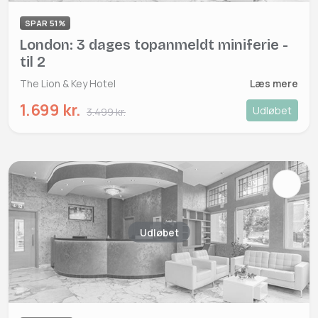
SPAR 51%
London: 3 dages topanmeldt miniferie -
til 2
The Lion & Key Hotel
Læs mere
1.699 kr.
Udløbet
3.499 kr.
Udløbet