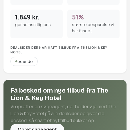
1.849 kr.
51%
gennemsnitlig pris
største besparelse vi
har fundet
DEALSIDER DER HAR HAFT TILBUD FRA THE LION & KEY
HOTEL
odendo
Få besked om nye tilbud fra The
Lion & Key Hotel
Vi opretter en søgeagent, der holder øje med The
Lion & Key Hotel på alle dealsider og giver dig
besked, så snart et nyt tilbud dukker op.
Opret søgeagent