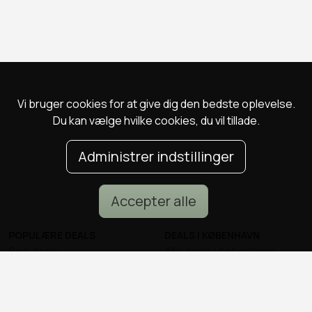
Vi bruger cookies for at give dig den bedste oplevelse.
Du kan vælge hvilke cookies, du vil tillade.
Administrer indstillinger
Accepter alle
POPULÆRE DEALS
DEALS I KØBENHAVN
Spa deals
Alle deals i København
Deals på ophold
Sushi deals i København
Rejse deals
Mad deals i København
Marienlyst Strandhotel deal
Brunch deals i København