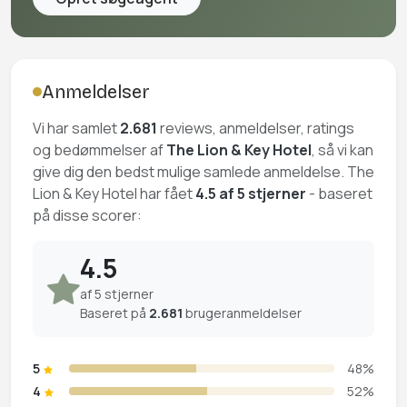
Anmeldelser
Vi har samlet
2.681
reviews, anmeldelser, ratings
og bedømmelser af
The Lion & Key Hotel
, så vi kan
give dig den bedst mulige samlede anmeldelse. The
Lion & Key Hotel har fået
4.5 af 5 stjerner
- baseret
på disse scorer:
4.5
af 5 stjerner
Baseret på
2.681
brugeranmeldelser
5
48%
4
52%