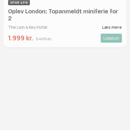
SPAR 43%
Oplev London: Topanmeldt miniferie for
2
The Lion & Key Hotel
Læs mere
1.999 kr.
Udløbet
3.499 kr.