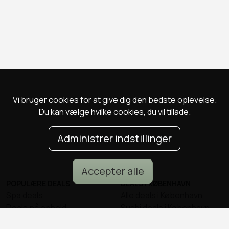
Vi bruger cookies for at give dig den bedste oplevelse.
Du kan vælge hvilke cookies, du vil tillade.
Administrer indstillinger
Accepter alle
POPULÆRE DEALS
DEALS I KØBENHAVN
Spa deals
Alle deals i København
Deals på ophold
Sushi deals i København
Rejse deals
Mad deals i København