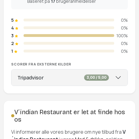
Baseret på
17
brugeranmeldelser
5
0%
4
0%
3
100%
2
0%
1
0%
SCORER FRA EKSTERNE KILDER
Tripadvisor
3,00 / 5,00
V´indian Restaurant er let at finde hos
os
Vi informerer alle vores brugere om nye tilbud fra
V