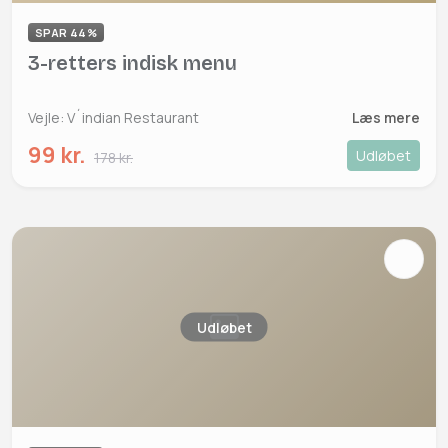
SPAR 44%
3-retters indisk menu
Vejle: V´indian Restaurant
Læs mere
99 kr.
Udløbet
178 kr.
Udløbet