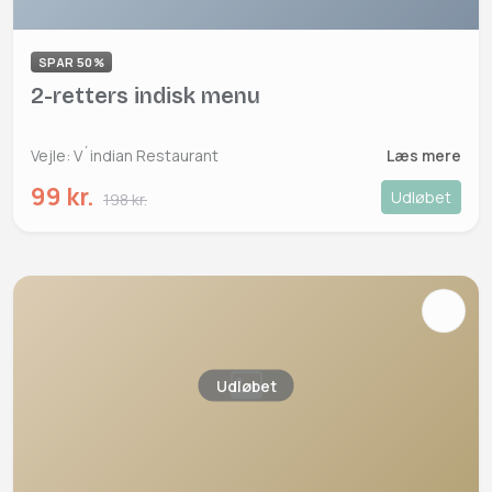
SPAR 50%
2-retters indisk menu
Vejle: V´indian Restaurant
Læs mere
99 kr.
Udløbet
198 kr.
Udløbet