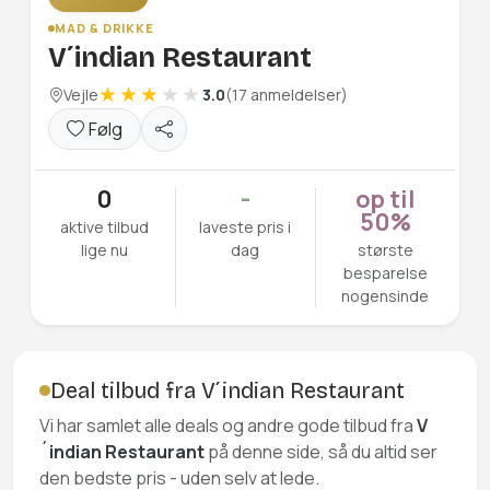
MAD & DRIKKE
V´indian Restaurant
Vejle
3.0
(17 anmeldelser)
Følg
0
-
op til
50%
aktive tilbud
laveste pris i
lige nu
dag
største
besparelse
nogensinde
Deal tilbud fra V´indian Restaurant
Vi har samlet alle deals og andre gode tilbud fra
V
´indian Restaurant
på denne side, så du altid ser
den bedste pris - uden selv at lede.