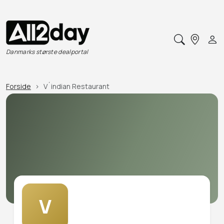
Danmarks største dealportal
Forside
V´indian Restaurant
V