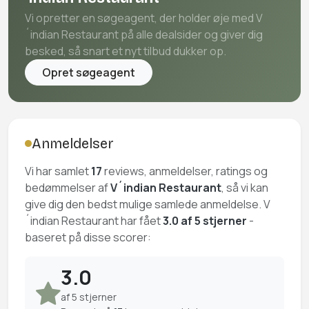
Vi opretter en søgeagent, der holder øje med V
´indian Restaurant på alle dealsider og giver dig
besked, så snart et nyt tilbud dukker op.
Opret søgeagent
Anmeldelser
Vi har samlet
17
reviews, anmeldelser, ratings og
bedømmelser af
V´indian Restaurant
, så vi kan
give dig den bedst mulige samlede anmeldelse. V
´indian Restaurant har fået
3.0 af 5 stjerner
-
baseret på disse scorer:
3.0
af 5 stjerner