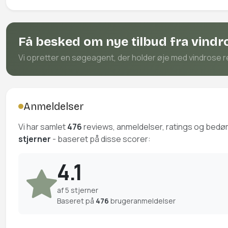
Få besked om nye tilbud fra vindro
Vi opretter en søgeagent, der holder øje med vindrose rej
Anmeldelser
Vi har samlet
476
reviews, anmeldelser, ratings og bed
stjerner
- baseret på disse scorer:
4.1
af 5 stjerner
Baseret på
476
brugeranmeldelser