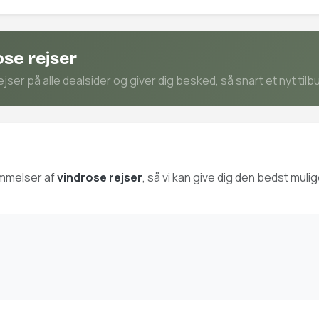
se rejser
ser på alle dealsider og giver dig besked, så snart et nyt tilb
ømmelser af
vindrose rejser
, så vi kan give dig den bedst mul