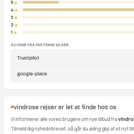
5
4
3
2
1
SCORER FRA EKSTERNE KILDER
Trustpilot
google-place
vindrose rejser er let at finde hos os
Vi informerer alle vores brugere om nye tilbud fra
vindro
Tilmeld dig nyhedsbrevet, så går du aldrig glip af et nyt ti