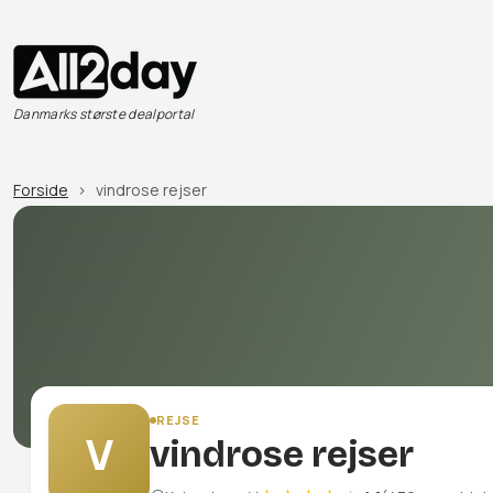
Danmarks største dealportal
Forside
vindrose rejser
REJSE
V
vindrose rejser