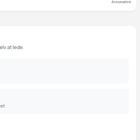
Annoncelink
lv at lede.
det