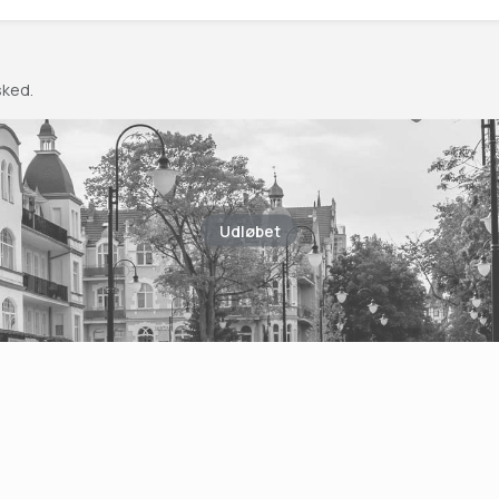
sked.
Udløbet