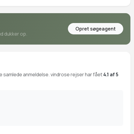
Opret søgeagent
ud dukker op.
ige samlede anmeldelse. vindrose rejser har fået
4.1 af 5