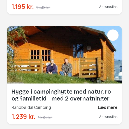
1.195 kr.
1.538 kr.
Annoncelink
Hygge i campinghytte med natur, ro
og familietid - med 2 overnatninger
Randbøldal Camping
Læs mere
1.239 kr.
1.884 kr.
Annoncelink