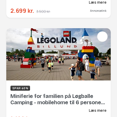
og Dolphin Garage
Læs mere
2.699 kr.
3.500 kr.
Annoncelink
SPAR 40%
Miniferie for familien på Løgballe
Camping - mobilehome til 6 personer
minigolf og opvarmet pool
Læs mere