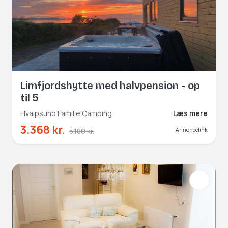
Limfjordshytte med halvpension - op
til 5
Hvalpsund Familie Camping
Læs mere
3.368 kr.
5.180 kr.
Annoncelink