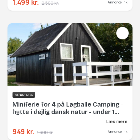
1.499 kr.
2.500 kr.
Annoncelink
SPAR 41%
Miniferie for 4 på Løgballe Camping -
hytte i dejlig dansk natur - under 1
time fra Legoland
Læs mere
949 kr.
1.600 kr.
Annoncelink