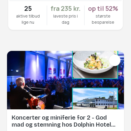
25
fra 235 kr.
op til 52%
aktive tilbud
laveste pris i
største
lige nu
dag
besparelse
Koncerter og miniferie for 2 - God
mad og stemning hos Dolphin Hotel