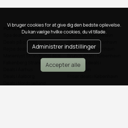
Vi bruger cookies for at give dig den bedste oplevelse.
POPULÆRE DEALS
DEALS I KØBENHAVN
Du kan vælge hvilke cookies, du vil tillade.
Spa deals
Alle deals i København
Deals på ophold
Sushi deals i København
Administrer indstillinger
Rejse deals
Mad deals i København
Marienlyst Strandhotel deal
Brunch deals i København
Falkenberg Strandbad deal
Massage deals i
Accepter alle
Deals i Aarhus
København
Deals i Aalborg
Frisør deals i København
Deals i Nordsjælland
Deals i Malmø
© all2day.dk 2026
Kontakt os
Forfattere
Cookies & persondata