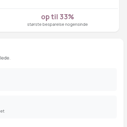
op til 33%
største besparelse nogensinde
 lede.
det