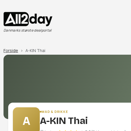
Danmarks største dealportal
Forside
A-KIN Thai
MAD & DRIKKE
A
A-KIN Thai