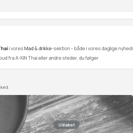
Thai
i vores
Mad & drikke
-sektion - både i vores daglige nyhed
lbud fra A-KIN Thai eller andre steder, du følger.
sked.
Udløbet