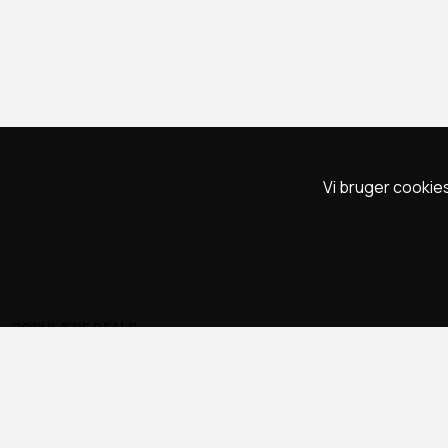
Vi bruger cookies
POPULÆRE DEALS
Spa deals
Deals på ophold
Rejse deals
Marienlyst Strandhotel deal
Falkenberg Strandbad deal