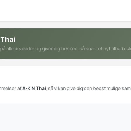
 Thai
å alle dealsider og giver dig besked, så snart et nyt tilbud du
mmelser af
A-KIN Thai
, så vi kan give dig den bedst mulige sa