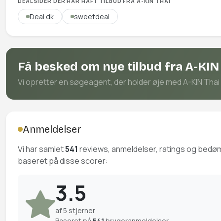
DEALSIDER DER HAR HAFT TILBUD FRA A-KIN THAI
Deal.dk
sweetdeal
Få besked om nye tilbud fra A-KIN
Vi opretter en søgeagent, der holder øje med A-KIN Thai p
Anmeldelser
Vi har samlet
541
reviews, anmeldelser, ratings og bedø
baseret på disse scorer:
3.5
af 5 stjerner
Baseret på
541
brugeranmeldelser