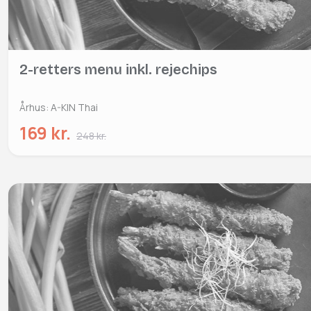
2-retters menu inkl. rejechips
Århus: A-KIN Thai
169 kr.
248 kr.