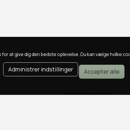
 for at give dig den bedste oplevelse. Du kan vælge hvilke cookie
Administrer indstillinger
Accepter alle
DEALS I KØBENHAVN
Alle deals i København
Sushi deals i København
Mad deals i København
Brunch deals i København
Massage deals i København