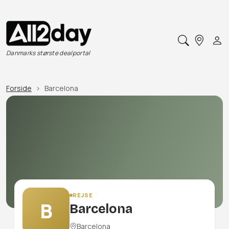
Danmarks største dealportal
Forside
Barcelona
REJSE
B
Barcelona
Barcelona