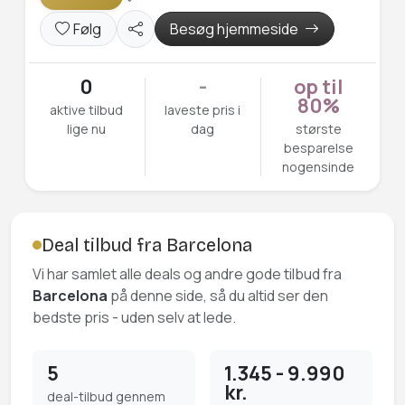
Følg
Besøg hjemmeside
0
-
op til
80%
aktive tilbud
laveste pris i
lige nu
dag
største
besparelse
nogensinde
Deal tilbud fra Barcelona
Vi har samlet alle deals og andre gode tilbud fra
Barcelona
på denne side, så du altid ser den
bedste pris - uden selv at lede.
5
1.345 - 9.990
kr.
deal-tilbud gennem