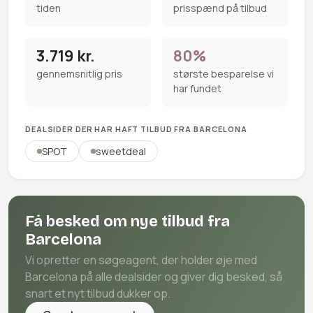
tiden
prisspænd på tilbud
3.719 kr.
80%
gennemsnitlig pris
største besparelse vi
har fundet
DEALSIDER DER HAR HAFT TILBUD FRA BARCELONA
SPOT
sweetdeal
Få besked om nye tilbud fra
Barcelona
Vi opretter en søgeagent, der holder øje med
Barcelona på alle dealsider og giver dig besked, så
snart et nyt tilbud dukker op.