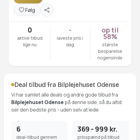
Følg
0
-
op til
58%
aktive tilbud
laveste pris i
lige nu
dag
største
besparelse
nogensinde
Deal tilbud fra Bilplejehuset Odense
Vi har samlet alle deals og andre gode tilbud fra
Bilplejehuset Odense
på denne side, så du altid
ser den bedste pris - uden selv at lede.
6
369 - 999 kr.
deal-tilbud gennem
prisspænd på tilbud