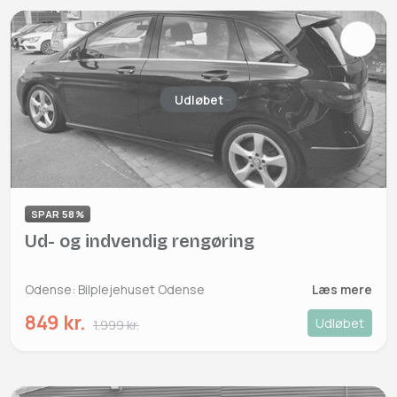
Udløbet
SPAR 58%
Ud- og indvendig rengøring
Odense: Bilplejehuset Odense
Læs mere
849 kr.
Udløbet
1.999 kr.