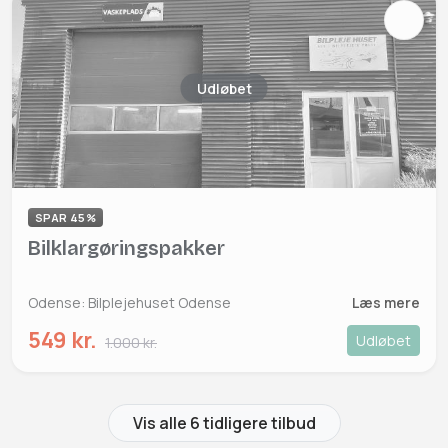
Udløbet
SPAR 45%
Bilklargøringspakker
Odense: Bilplejehuset Odense
Læs mere
549 kr.
Udløbet
1.000 kr.
Vis alle 6 tidligere tilbud