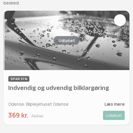
besked.
Udløbet
SPAR 51%
Indvendig og udvendig bilklargøring
Odense: Bilplejehuset Odense
Læs mere
369 kr.
Udløbet
749 kr.