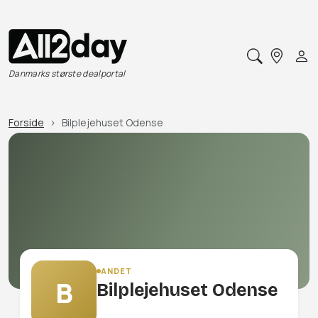
Danmarks største dealportal
Forside
Bilplejehuset Odense
ANDET
B
Bilplejehuset Odense