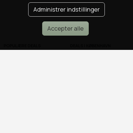
Administrer indstillinger
Accepter alle
POPULÆRE DEALS
DEALS I KØBENHAVN
Spa deals
Alle deals i København
Deals på ophold
Sushi deals i København
Rejse deals
Mad deals i København
Marienlyst Strandhotel deal
Brunch deals i København
Falkenberg Strandbad deal
Massage deals i
Deals i Aarhus
København
Deals i Aalborg
Frisør deals i København
Deals i Nordsjælland
Deals i Malmø