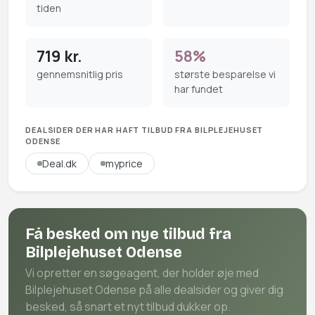
tiden
719 kr.
58%
gennemsnitlig pris
største besparelse vi
har fundet
DEALSIDER DER HAR HAFT TILBUD FRA BILPLEJEHUSET
ODENSE
Deal.dk
myprice
Få besked om nye tilbud fra
Bilplejehuset Odense
Vi opretter en søgeagent, der holder øje med
Bilplejehuset Odense på alle dealsider og giver dig
besked, så snart et nyt tilbud dukker op.