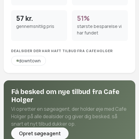
57 kr.
51%
gennemsnitlig pris
største besparelse vi
har fundet
DEALSIDER DER HAR HAFT TILBUD FRA CAFE HOLGER
downtown
Få besked om nye tilbud fra Cafe
Holger
Vi opretter en søgeagent, der holder øje med Cafe
Holger på alle dealsider og giver dig besked, så
snart et nyt tilbud dukker op.
Opret søgeagent