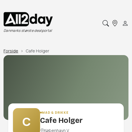
Danmarks største dealportal
Forside
Cafe Holger
MAD & DRIKKE
C
Cafe Holger
København V