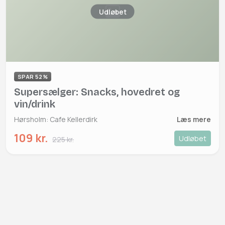
Udløbet
SPAR 52%
Supersælger: Snacks, hovedret og
vin/drink
Hørsholm: Cafe Kellerdirk
Læs mere
109 kr.
Udløbet
225 kr.