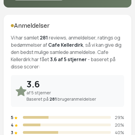
Anmeldelser
Vi har samlet
281
reviews, anmeldelser, ratings og
bedømmelser af
Cafe Kellerdirk
, så vi kan give dig
den bedst mulige samlede anmeldelse. Cafe
Kellerdirk har fået
3.6 af 5 stjerner
- baseret på
disse scorer:
3.6
af 5 stjerner
Baseret på
281
brugeranmeldelser
5
29%
4
20%
3
40%