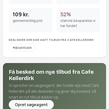
109 kr.
52%
gennemsnitlig pris
største besparelse vi
har fundet
DEALSIDER DER HAR HAFT TILBUD FRA CAFE KELLERDIRK
downtown
Få besked om nye tilbud fra Cafe
Kellerdirk
Vi opretter en søgeagent, der holder øje med Cafe
Kellerdirk på alle dealsider og giver dig besked, så
snart et nyt tilbud dukker op.
Opret søgeagent