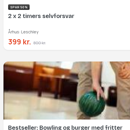
SPAR 50%
2 x 2 timers selvforsvar
Århus: Leschley
399 kr.
800 kr.
Bestseller: Bowling og burger med fritter