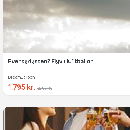
Eventyrlysten? Flyv i luftballon
DreamBalloon
1.795 kr.
2.195 kr.