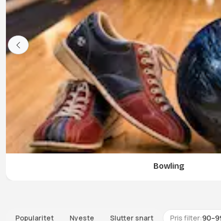
Bowling
Popularitet
Nyeste
Slutter snart
Pris filter:
90
–
9