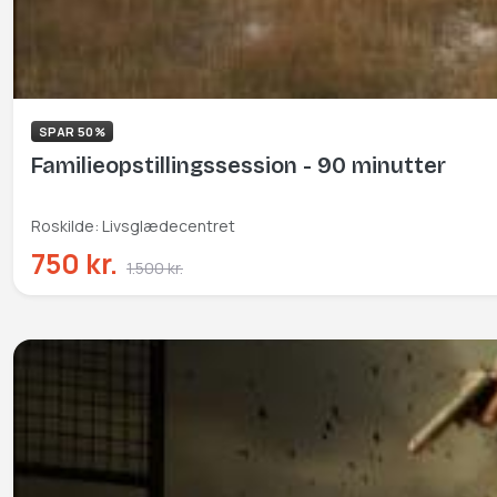
SPAR 50%
Familieopstillingssession - 90 minutter
Roskilde: Livsglædecentret
750 kr.
1.500 kr.