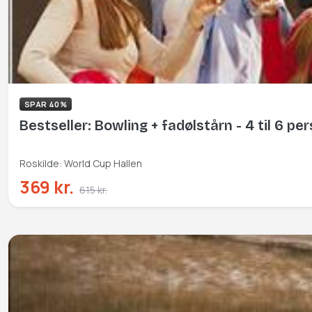
SPAR 40%
Bestseller: Bowling + fadølstårn - 4 til 6 pe
Roskilde: World Cup Hallen
369 kr.
615 kr.