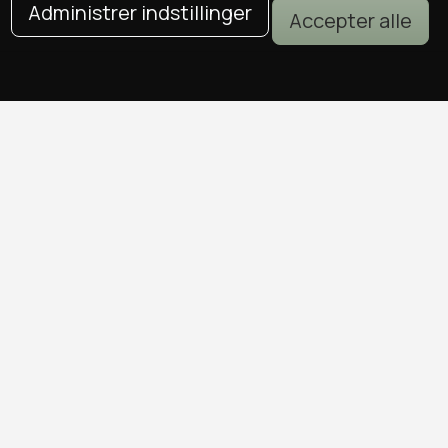
Administrer indstillinger
Accepter alle
DEALS I KØBENHAVN
Alle deals i København
Sushi deals i København
Mad deals i København
Brunch deals i København
Massage deals i København
Frisør deals i København