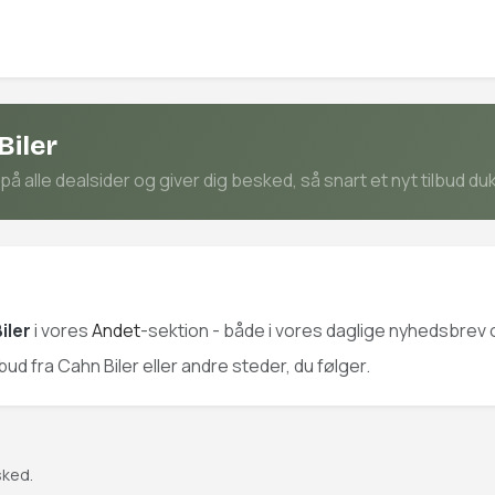
Biler
å alle dealsider og giver dig besked, så snart et nyt tilbud du
iler
i vores
Andet
-sektion - både i vores daglige nyhedsbrev o
lbud fra Cahn Biler eller andre steder, du følger.
sked.