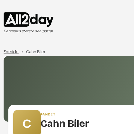
Danmarks største dealportal
Forside
Cahn Biler
ANDET
C
Cahn Biler