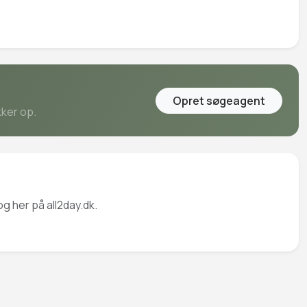
Opret søgeagent
kker op.
g her på all2day.dk.