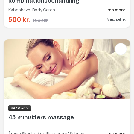
kombinationsbehandling
København: Body Cares
Læs mere
500 kr.
1.000 kr.
Annoncelink
SPAR 40%
45 minutters massage
Århus: Skønhed og Fiskespa af Sabrina
Læs mere