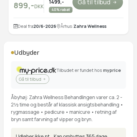
Gå til tilbud
1499,-
899,-
DKK
40% rabat
Deal fra
20/6-2026
Århus:
Zahra Wellness
Udbyder
Tilbudet er fundet hos
myprice
Gå til tilbud
Åbyhøj: Zahra Wellness Behandlingen varer ca. 2 -
2½ time og består af klassisk ansigtsbehandling •
rygmassage • pedicure • manicure • retning af
bryn samt farvning af vipper og bryn.
Udløber ikke pt. .
Kan ombyttes 365 dage