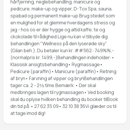
hårfjerning, neglebehandling, manicure og
pedicure, make-up og vipper, D-Tox Spa, sauna,
spabad og permanent make-up.Brug stedet som
en mulighed for at glemme hverdagens stress og
jag - hos os er der hygge og altid kaffe, te og
ckokolade til rådighed.Lige nu kan vi tilbyde dig
behandlingen "Wellness på den lyserøde sky"
(Gilan beh.). Du betaler kun kr. ##562::749%%,-
(normalpris kr. 1499,-)Behandlingen indeholder:•
Klassisk ansigtsbehandling• Rygmassage•
Pedicure (paraffin)• Manicure (paraffin)• Retning
af bryn• Farvning af vipper og brynBehandlingen
tager ca. 2 - 2½ time.Bemærk:• Der skal
medbringes lagen til rygmassagen• Ved booking
skal du oplyse hvilken behandling du booker tilBook
din tid på:• 27 62 35 09• 32 10 38 36Vi glæder os til
at tage imod dig!