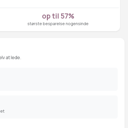
op til 57%
største besparelse nogensinde
lv at lede.
det