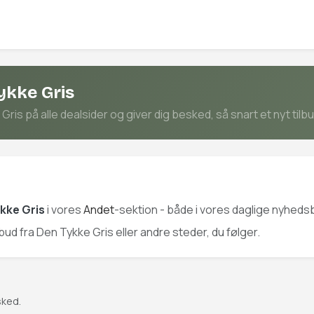
ykke Gris
is på alle dealsider og giver dig besked, så snart et nyt tilb
kke Gris
i vores
Andet
-sektion - både i vores daglige nyhedsb
ilbud fra Den Tykke Gris eller andre steder, du følger.
sked.