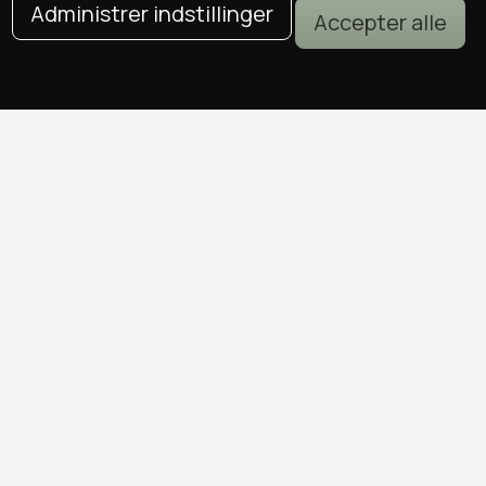
Administrer indstillinger
Accepter alle
DEALS I KØBENHAVN
Alle deals i København
Sushi deals i København
Mad deals i København
Brunch deals i København
Massage deals i København
Frisør deals i København