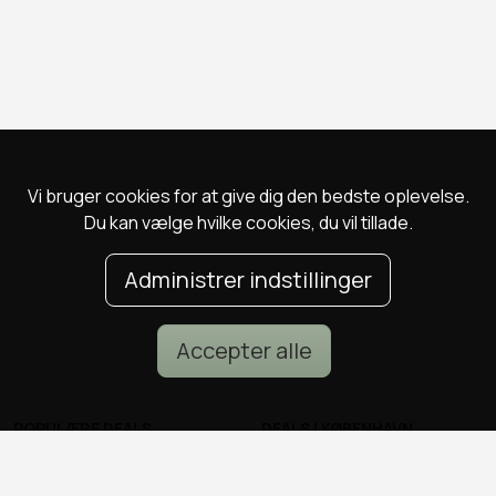
Vi bruger cookies for at give dig den bedste oplevelse.
Du kan vælge hvilke cookies, du vil tillade.
Administrer indstillinger
Accepter alle
POPULÆRE DEALS
DEALS I KØBENHAVN
Spa deals
Alle deals i København
Deals på ophold
Sushi deals i København