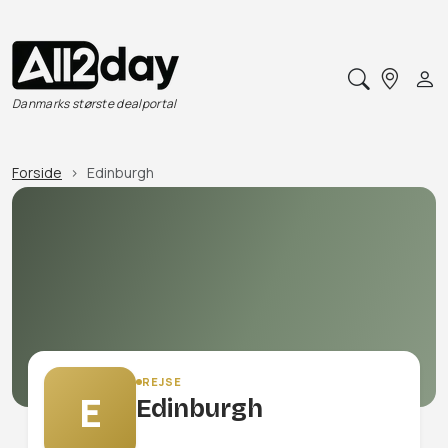
Danmarks største dealportal
Forside
Edinburgh
REJSE
E
Edinburgh