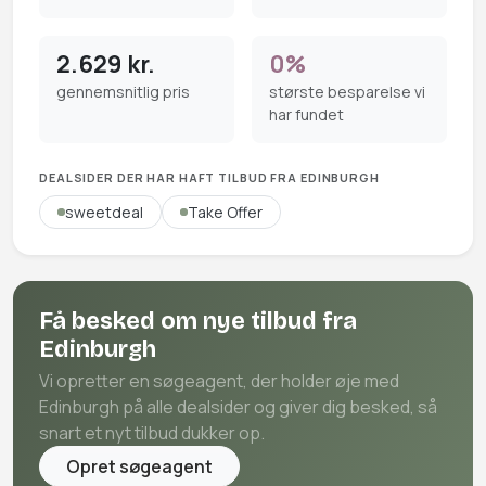
2.629 kr.
0%
gennemsnitlig pris
største besparelse vi
har fundet
DEALSIDER DER HAR HAFT TILBUD FRA EDINBURGH
sweetdeal
Take Offer
Få besked om nye tilbud fra
Edinburgh
Vi opretter en søgeagent, der holder øje med
Edinburgh på alle dealsider og giver dig besked, så
snart et nyt tilbud dukker op.
Opret søgeagent