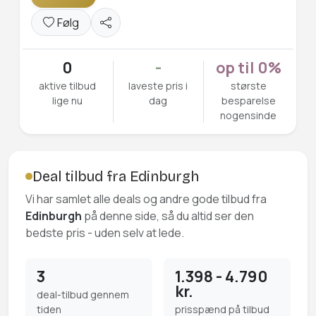
Følg
0
-
op til 0%
aktive tilbud
laveste pris i
største
lige nu
dag
besparelse
nogensinde
Deal tilbud fra Edinburgh
Vi har samlet alle deals og andre gode tilbud fra
Edinburgh
på denne side, så du altid ser den
bedste pris - uden selv at lede.
3
1.398 - 4.790
kr.
deal-tilbud gennem
tiden
prisspænd på tilbud