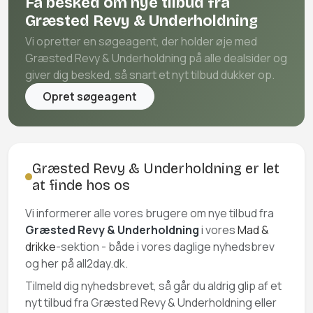
Få besked om nye tilbud fra
Græsted Revy & Underholdning
Vi opretter en søgeagent, der holder øje med
Græsted Revy & Underholdning på alle dealsider og
giver dig besked, så snart et nyt tilbud dukker op.
Opret søgeagent
Græsted Revy & Underholdning er let
at finde hos os
Vi informerer alle vores brugere om nye tilbud fra
Græsted Revy & Underholdning
i vores
Mad &
drikke
-sektion - både i vores daglige nyhedsbrev
og her på all2day.dk.
Tilmeld dig nyhedsbrevet, så går du aldrig glip af et
nyt tilbud fra Græsted Revy & Underholdning eller