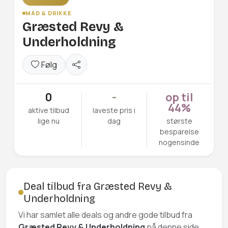
MAD & DRIKKE
Græsted Revy &
Underholdning
Følg
0
-
op til
44%
aktive tilbud
laveste pris i
lige nu
dag
største
besparelse
nogensinde
Deal tilbud fra Græsted Revy &
Underholdning
Vi har samlet alle deals og andre gode tilbud fra
Græsted Revy & Underholdning
på denne side,