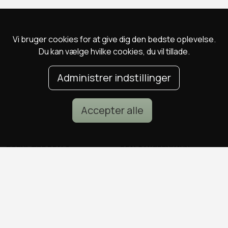
Vi bruger cookies for at give dig den bedste oplevelse.
Du kan vælge hvilke cookies, du vil tillade.
Administrer indstillinger
Accepter alle
POPULÆRE DEALS
DEALS I KØBENHAVN
Spa deals
Alle deals i København
Deals på ophold
Sushi deals i København
Rejse deals
Mad deals i København
Marienlyst Strandhotel deal
Brunch deals i København
Falkenberg Strandbad deal
Massage deals i
Deals i Aarhus
København