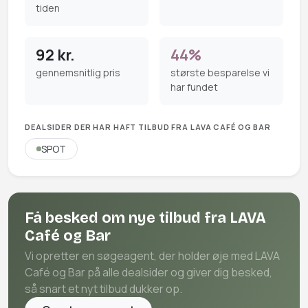
tiden
92 kr.
44%
gennemsnitlig pris
største besparelse vi
har fundet
DEALSIDER DER HAR HAFT TILBUD FRA LAVA CAFÉ OG BAR
SPOT
Få besked om nye tilbud fra LAVA
Café og Bar
Vi opretter en søgeagent, der holder øje med LAVA
Café og Bar på alle dealsider og giver dig besked,
så snart et nyt tilbud dukker op.