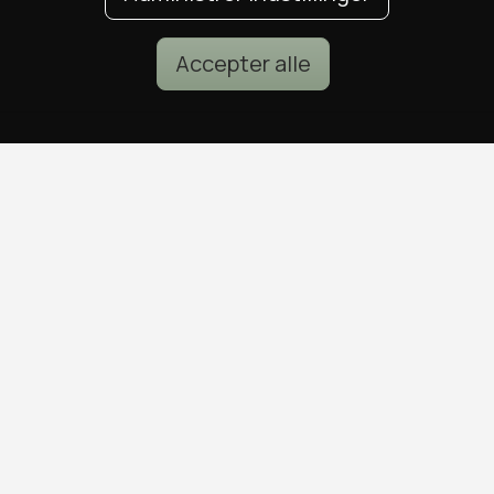
Accepter alle
POPULÆRE DEALS
DEALS I KØBENHAVN
Spa deals
Alle deals i København
Deals på ophold
Sushi deals i København
Rejse deals
Mad deals i København
Marienlyst Strandhotel deal
Brunch deals i København
Falkenberg Strandbad deal
Massage deals i
Deals i Aarhus
København
Deals i Aalborg
Frisør deals i København
Deals i Nordsjælland
Deals i Malmø