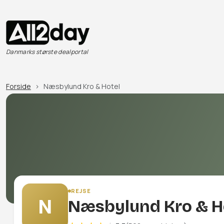
Danmarks største dealportal
Forside
Næsbylund Kro & Hotel
REJSE
N
Næsbylund Kro & H