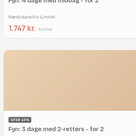
Fyn: 4 dage med middag - for 2
Næsbylund Kro & Hotel
1.747 kr.
3.177 kr.
SPAR 40%
Fyn: 3 dage med 2-retters - for 2