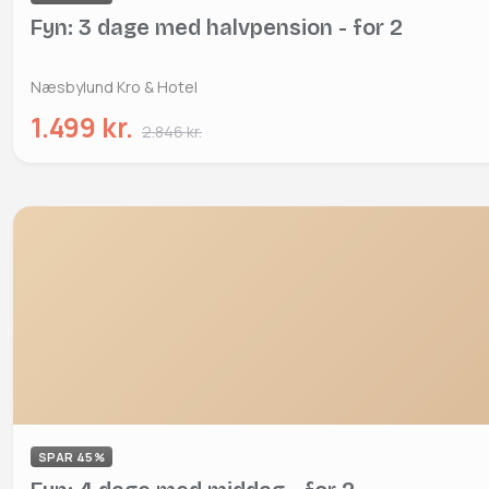
Fyn: 3 dage med halvpension - for 2
Næsbylund Kro & Hotel
1.499 kr.
2.846 kr.
SPAR 45%