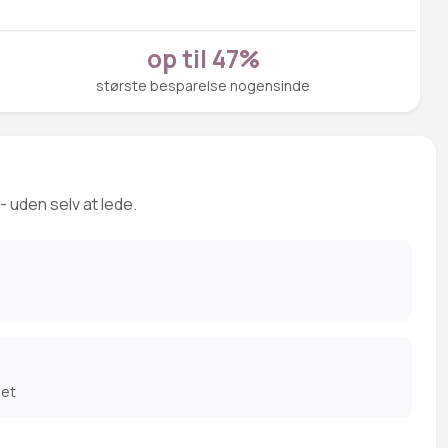
op til 47%
største besparelse nogensinde
- uden selv at lede.
det