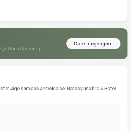
Opret søgeagent
nyt tilbud dukker op.
bedst mulige samlede anmeldelse. Næsbylund Kro & Hotel