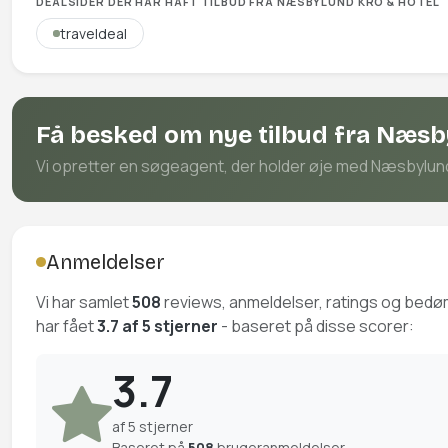
DEALSIDER DER HAR HAFT TILBUD FRA NÆSBYLUND KRO & HOTEL
traveldeal
Få besked om nye tilbud fra Næsb
Vi opretter en søgeagent, der holder øje med Næsbylund K
Anmeldelser
Vi har samlet
508
reviews, anmeldelser, ratings og bed
har fået
3.7 af 5 stjerner
- baseret på disse scorer:
3.7
af 5 stjerner
Baseret på
508
brugeranmeldelser