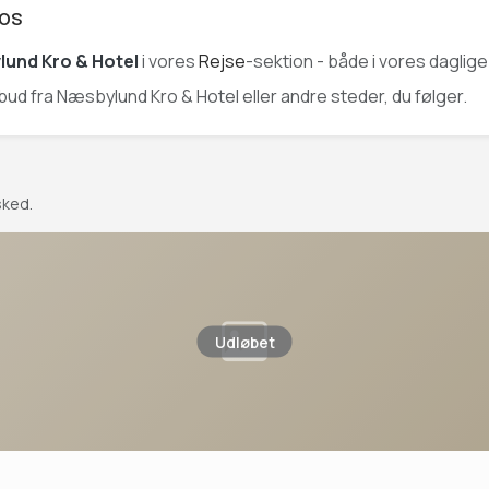
 os
und Kro & Hotel
i vores
Rejse
-sektion - både i vores daglig
ilbud fra Næsbylund Kro & Hotel eller andre steder, du følger.
sked.
Udløbet