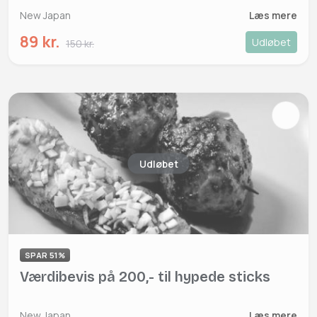
New Japan
Læs mere
89 kr.
Udløbet
150 kr.
Udløbet
SPAR 51%
Værdibevis på 200,- til hypede sticks
New Japan
Læs mere