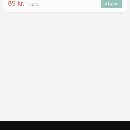
89 kr.
Udløbet
162 kr.