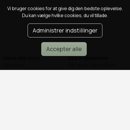
Vi bruger cookies for at give dig den bedste oplevelse.
Du kan vælge hvilke cookies, du vil tillade.
Administrer indstillinger
Accepter alle
POPULÆRE DEALS
DEALS I KØBENHAVN
Spa deals
Alle deals i København
Deals på ophold
Sushi deals i København
Rejse deals
Mad deals i København
Marienlyst Strandhotel deal
Brunch deals i København
Falkenberg Strandbad deal
Massage deals i
Deals i Aarhus
København
Deals i Aalborg
Frisør deals i København
Deals i Nordsjælland
Deals i Malmø