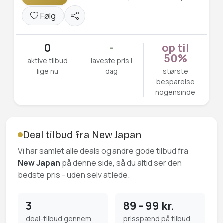
Følg
0
-
op til
50%
aktive tilbud
laveste pris i
lige nu
dag
største
besparelse
nogensinde
Deal tilbud fra New Japan
Vi har samlet alle deals og andre gode tilbud fra
New Japan
på denne side, så du altid ser den
bedste pris - uden selv at lede.
3
89 - 99 kr.
deal-tilbud gennem
prisspænd på tilbud