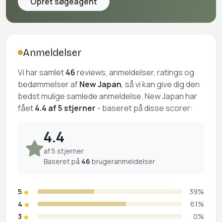
Opret søgeagent
Anmeldelser
Vi har samlet
46
reviews, anmeldelser, ratings og
bedømmelser af
New Japan
, så vi kan give dig den
bedst mulige samlede anmeldelse. New Japan har
fået
4.4 af 5 stjerner
- baseret på disse scorer:
4.4
af 5 stjerner
Baseret på
46
brugeranmeldelser
5
39%
4
61%
3
0%