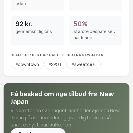
tiden
92 kr.
50%
gennemsnitlig pris
største besparelse vi
har fundet
DEALSIDER DER HAR HAFT TILBUD FRA NEW JAPAN
downtown
SPOT
sweetdeal
Få besked om nye tilbud fra New
Japan
Vi opretter en søgeagent, der holder øje med New
Japan på alle dealsider og giver dig besked, så
snart et nyt tilbud dukker op.