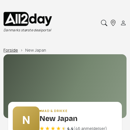
Danmarks største dealportal
Forside
New Japan
MAD & DRIKKE
N
New Japan
4.4
(46 anmeldelser)