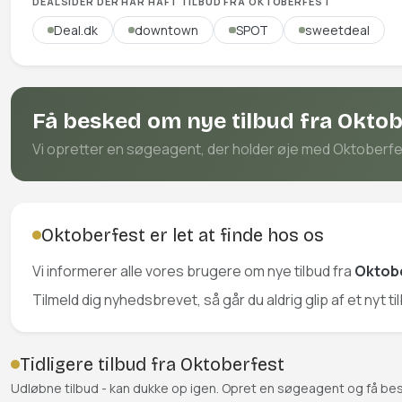
DEALSIDER DER HAR HAFT TILBUD FRA OKTOBERFEST
Deal.dk
downtown
SPOT
sweetdeal
Få besked om nye tilbud fra Oktob
Vi opretter en søgeagent, der holder øje med Oktoberfest 
Oktoberfest er let at finde hos os
Vi informerer alle vores brugere om nye tilbud fra
Oktob
Tilmeld dig nyhedsbrevet, så går du aldrig glip af et nyt t
Tidligere tilbud fra Oktoberfest
Udløbne tilbud - kan dukke op igen. Opret en søgeagent og få be