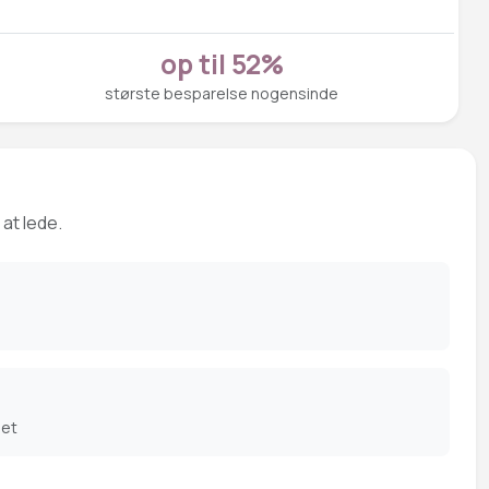
op til 52%
største besparelse nogensinde
 at lede.
det