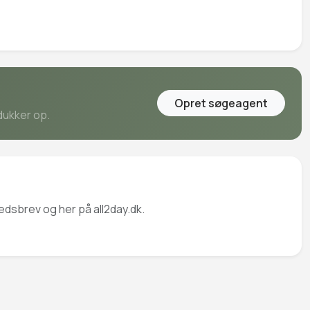
Opret søgeagent
dukker op.
edsbrev og her på all2day.dk.