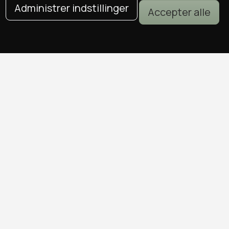
Administrer indstillinger
Accepter alle
DEALS I KØBENHAVN
Alle deals i København
Sushi deals i København
Mad deals i København
Brunch deals i København
Massage deals i København
Frisør deals i København