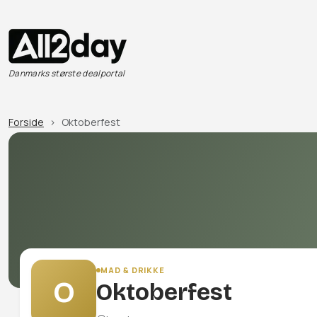
Danmarks største dealportal
Forside
Oktoberfest
MAD & DRIKKE
O
Oktoberfest